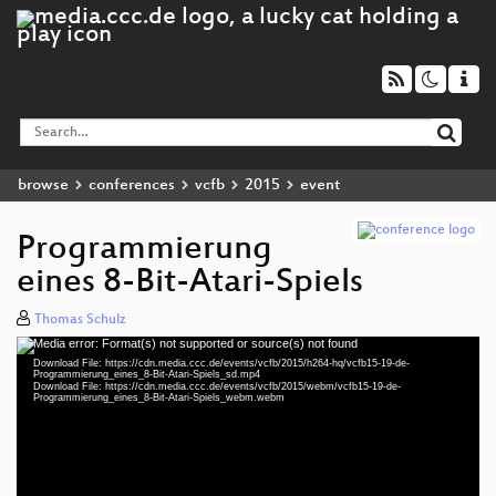
browse
conferences
vcfb
2015
event
Programmierung
eines 8-Bit-Atari-Spiels
Thomas Schulz
Media error: Format(s) not supported or source(s) not found
Video
Download File: https://cdn.media.ccc.de/events/vcfb/2015/h264-hq/vcfb15-19-de-
Player
Programmierung_eines_8-Bit-Atari-Spiels_sd.mp4
Download File: https://cdn.media.ccc.de/events/vcfb/2015/webm/vcfb15-19-de-
Programmierung_eines_8-Bit-Atari-Spiels_webm.webm