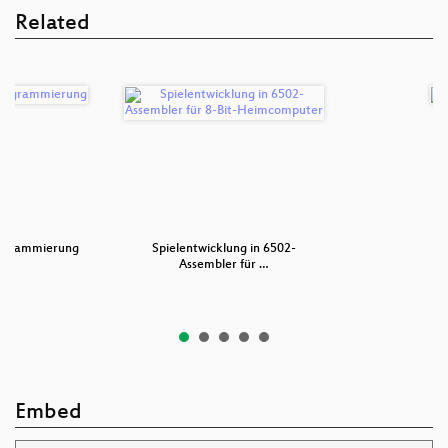
Related
ogrammierung
Spielentwicklung in 6502-
A
Assembler für …
Embed