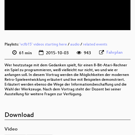
eng 576p (mp4)
eng 576p (webm)
Playlists:
'vcfb15' videos starting here
/
audio
/
related events
Fahrplan
61 min
2015-10-03
943
Wer heutzutage mit dem Gedanken spielt, für einen 8-Bit-Atari-Rechner
ein Spiel zu programmieren, weiß vielleicht nur nicht, wo und wie er
anfangen soll. In diesem Vortrag werden die Möglichkeiten der modernen
Retro-Spieleentwicklung erläutert und live mit Beispielen demonstriert.
Erläutert werden ebenso die Wege der Informationsbeschaffung und die
Wahl der Werkzeuge. Nach dem Vortrag steht der Dozent bei seiner
Ausstellung für weitere Fragen zur Verfügung.
Download
Video