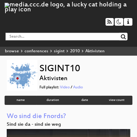
browse
conferences
sigint
2010
Aktivisten
SIGINT10
Aktivisten
Full playlist:
Video
/
Audio
name
duration
date
view count
Wo sind die Fnords?
Sind sie da - sind sie weg