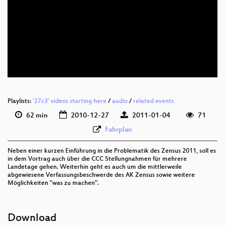
eng 576p (mp4)
eng 576p (webm)
Playlists:
'27c3' videos starting here
/
audio
/
related events
62 min
2010-12-27
2011-01-04
71
Fahrplan
Neben einer kurzen Einführung in die Problematik des Zensus 2011, soll es
in dem Vortrag auch über die CCC Stellungnahmen für mehrere
Landetage gehen. Weiterhin geht es auch um die mittlerweile
abgewiesene Verfassungsbeschwerde des AK Zensus sowie weitere
Möglichkeiten "was zu machen".
Download