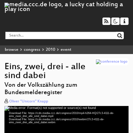
browse
congress
2010
event
Eins, zwei, drei - alle
sind dabei
Von der Volkszählung zum
Bundesmelderegister
Oliver "Unicorn" Knapp
Media error: Format(s) not supported or source(s) not found
Video
Download File: https://cdn.media.ccc.de/congress/2010/mp4-h264-HQ/27c3-4111-de-
Player
eins_zwei_drei_alle_sind_dabei.mp4
Download File: https://cdn.media.ccc.de/congress/2010/webm/27c3-4111-de-
eins_zwei_drei_alle_sind_dabei.webm