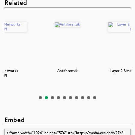
Related
P Networks
Antiforensik
Layer 2 Bitstr
 DPI
E
Embed