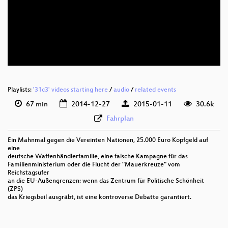
eng 1080p (webm)
eng 576p (webm)
eng 576p (mp4)
None
deu
Playlists:
'31c3' videos starting here
/
audio
/
related events
67 min
2014-12-27
2015-01-11
30.6k
Fahrplan
Ein Mahnmal gegen die Vereinten Nationen, 25.000 Euro Kopfgeld auf
eine
deutsche Waffenhändlerfamilie, eine falsche Kampagne für das
Familienministerium oder die Flucht der "Mauerkreuze" vom
Reichstagsufer
an die EU-Außengrenzen: wenn das Zentrum für Politische Schönheit
(ZPS)
das Kriegsbeil ausgräbt, ist eine kontroverse Debatte garantiert.