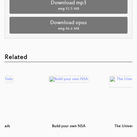
Download mp3
eng
92.5 MB
Download opus
eng
46.6 MB
Related
f Fails
Build your own NSA
The Universe 