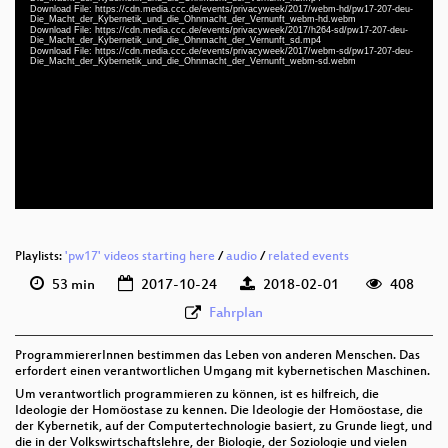
Download File: https://cdn.media.ccc.de/events/privacyweek/2017/webm-hd/pw17-207-deu-
Die_Macht_der_Kybernetik_und_die_Ohnmacht_der_Vernunft_webm-hd.webm
Download File: https://cdn.media.ccc.de/events/privacyweek/2017/h264-sd/pw17-207-deu-
Die_Macht_der_Kybernetik_und_die_Ohnmacht_der_Vernunft_sd.mp4
Download File: https://cdn.media.ccc.de/events/privacyweek/2017/webm-sd/pw17-207-deu-
deu 1080p (mp4)
Die_Macht_der_Kybernetik_und_die_Ohnmacht_der_Vernunft_webm-sd.webm
deu 1080p (webm)
deu 576p (mp4)
deu 576p (webm)
Playlists:
'pw17' videos starting here
/
audio
/
related events
53 min
2017-10-24
2018-02-01
408
Fahrplan
ProgrammiererInnen bestimmen das Leben von anderen Menschen. Das
erfordert einen verantwortlichen Umgang mit kybernetischen Maschinen.
Um verantwortlich programmieren zu können, ist es hilfreich, die
Ideologie der Homöostase zu kennen. Die Ideologie der Homöostase, die
der Kybernetik, auf der Computertechnologie basiert, zu Grunde liegt, und
die in der Volkswirtschaftslehre, der Biologie, der Soziologie und vielen