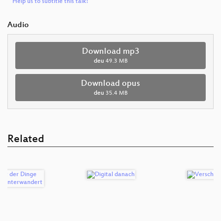
Help us to subtitle this talk!
Audio
Download mp3
deu
49.3 MB
Download opus
deu
35.4 MB
Related