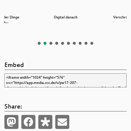
et der Dinge
Digital danach
Verschränk
riva…
Embed
Share: