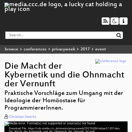
browse
conferences
privacyweek
2017
event
Die Macht der
Kybernetik und die Ohnmacht
der Vernunft
Praktische Vorschläge zum Umgang mit der
Ideologie der Homöostase für
ProgrammiererInnen.
Christian Swertz
Media error: Format(s) not supported or source(s) not found
Video
Download File: https://cdn.media.ccc.de/events/privacyweek/2017/h264-hd/pw17-207-deu-
Player
Die_Macht_der_Kybernetik_und_die_Ohnmacht_der_Vernunft_hd.mp4