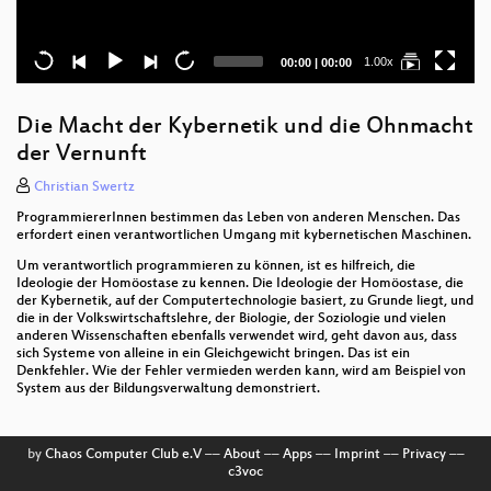
Current
Total
1.00x
00:00
|
00:00
time
duration
Die Macht der Kybernetik und die Ohnmacht
der Vernunft
Christian Swertz
ProgrammiererInnen bestimmen das Leben von anderen Menschen. Das
erfordert einen verantwortlichen Umgang mit kybernetischen Maschinen.
Um verantwortlich programmieren zu können, ist es hilfreich, die
Ideologie der Homöostase zu kennen. Die Ideologie der Homöostase, die
der Kybernetik, auf der Computertechnologie basiert, zu Grunde liegt, und
die in der Volkswirtschaftslehre, der Biologie, der Soziologie und vielen
anderen Wissenschaften ebenfalls verwendet wird, geht davon aus, dass
sich Systeme von alleine in ein Gleichgewicht bringen. Das ist ein
Denkfehler. Wie der Fehler vermieden werden kann, wird am Beispiel von
System aus der Bildungsverwaltung demonstriert.
by
Chaos Computer Club e.V
––
About
––
Apps
––
Imprint
––
Privacy
––
c3voc