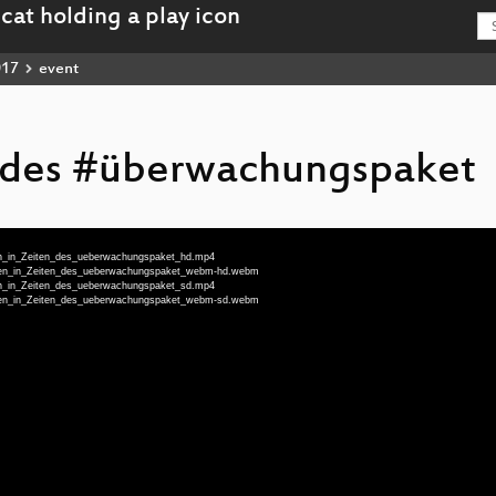
017
event
n des #überwachungspaket
ben_in_Zeiten_des_ueberwachungspaket_hd.mp4
Leben_in_Zeiten_des_ueberwachungspaket_webm-hd.webm
ben_in_Zeiten_des_ueberwachungspaket_sd.mp4
Leben_in_Zeiten_des_ueberwachungspaket_webm-sd.webm