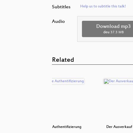
Subtitles
Help us to subtitle this talk!
Audio
Download mp3
deu
37.3 MB
Related
paket der
Sichere Authentifizierung
Der Ausverkauf 
…