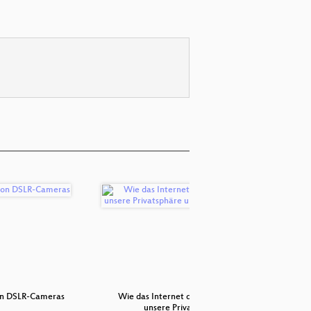
on DSLR-Cameras
Wie das Internet der Dinge
Segmen
unsere Priva…