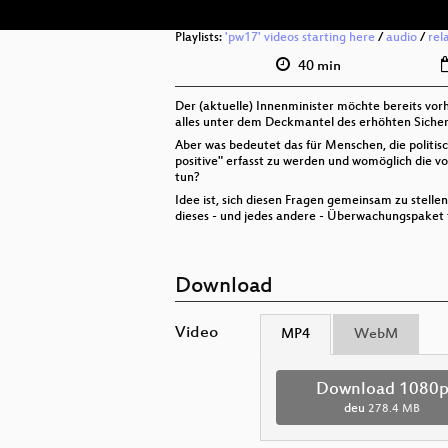
Playlists:
'pw17' videos starting here
/
audio
/
rel
40 min
Der (aktuelle) Innenminister möchte bereits vo
alles unter dem Deckmantel des erhöhten Sicher
Aber was bedeutet das für Menschen, die politisc
positive" erfasst zu werden und womöglich die v
tun?
Idee ist, sich diesen Fragen gemeinsam zu stell
dieses - und jedes andere - Überwachungspaket fü
Download
Video
MP4
WebM
Download 1080
deu
278.4 MB