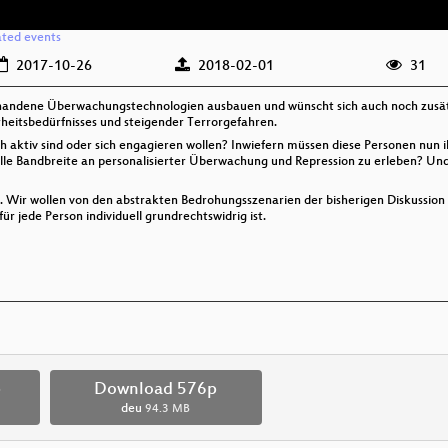
ated events
2017-10-26
2018-02-01
31
rhandene Überwachungstechnologien ausbauen und wünscht sich auch noch zusätzl
heitsbedürfnisses und steigender Terrorgefahren.
h aktiv sind oder sich engagieren wollen? Inwiefern müssen diese Personen nun i
olle Bandbreite an personalisierter Überwachung und Repression zu erleben? Und 
en. Wir wollen von den abstrakten Bedrohungsszenarien der bisherigen Diskussio
r jede Person individuell grundrechtswidrig ist.
p
Download 576p
deu
94.3 MB