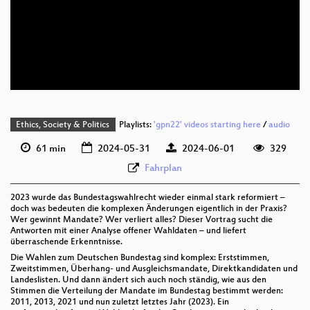
deu 1080p (webm)
deu 576p (mp4)
deu 576p (webm)
Ethics, Society & Politics
Playlists:
'gpn22' videos starting here
/
audio
61 min
2024-05-31
2024-06-01
329
Fahrplan
2023 wurde das Bundestagswahlrecht wieder einmal stark reformiert –
doch was bedeuten die komplexen Änderungen eigentlich in der Praxis?
Wer gewinnt Mandate? Wer verliert alles? Dieser Vortrag sucht die
Antworten mit einer Analyse offener Wahldaten – und liefert
überraschende Erkenntnisse.
Die Wahlen zum Deutschen Bundestag sind komplex: Erststimmen,
Zweitstimmen, Überhang- und Ausgleichsmandate, Direktkandidaten und
Landeslisten. Und dann ändert sich auch noch ständig, wie aus den
Stimmen die Verteilung der Mandate im Bundestag bestimmt werden:
2011, 2013, 2021 und nun zuletzt letztes Jahr (2023). Ein