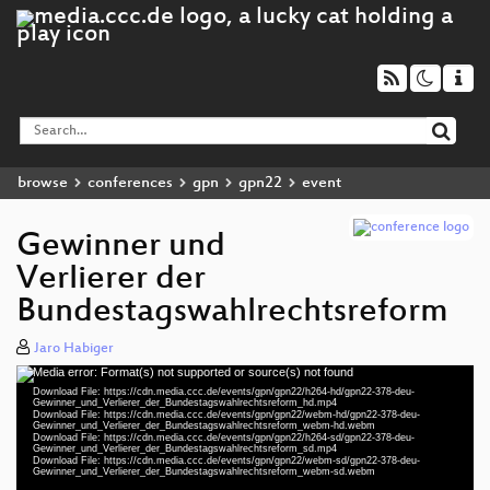
browse
conferences
gpn
gpn22
event
Gewinner und
Verlierer der
Bundestagswahlrechtsreform
Jaro Habiger
Media error: Format(s) not supported or source(s) not found
Video
Download File: https://cdn.media.ccc.de/events/gpn/gpn22/h264-hd/gpn22-378-deu-
Player
Gewinner_und_Verlierer_der_Bundestagswahlrechtsreform_hd.mp4
Download File: https://cdn.media.ccc.de/events/gpn/gpn22/webm-hd/gpn22-378-deu-
Gewinner_und_Verlierer_der_Bundestagswahlrechtsreform_webm-hd.webm
Download File: https://cdn.media.ccc.de/events/gpn/gpn22/h264-sd/gpn22-378-deu-
Gewinner_und_Verlierer_der_Bundestagswahlrechtsreform_sd.mp4
Download File: https://cdn.media.ccc.de/events/gpn/gpn22/webm-sd/gpn22-378-deu-
deu 1080p (mp4)
Gewinner_und_Verlierer_der_Bundestagswahlrechtsreform_webm-sd.webm