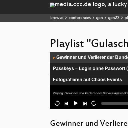
browse
conferences
gpn
gpn22
pl
Playlist "Gulas
Audio
Gewinner und Verlierer der Bun
▶
Player
Passkeys – Login ohne Passwort (
Fotografieren auf Chaos Events
Life of a Key
Playing:
Gewinner und Verlierer der Bundestagswahlr
An introduction into internet votin
Retrogaming mit FPGAs
Gewinner und Verliere
Computer selbst bauen