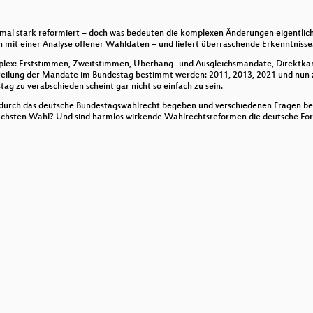
 Machine Learning - an Introduction to Federated Learning
mal stark reformiert – doch was bedeuten die komplexen Änderungen eigentlic
en mit einer Analyse offener Wahldaten – und liefert überraschende Erkenntnisse
ex: Erststimmen, Zweitstimmen, Überhang- und Ausgleichsmandate, Direktkand
ent capabilities and future possibilities
eilung der Mandate im Bundestag bestimmt werden: 2011, 2013, 2021 und nun zul
g zu verabschieden scheint gar nicht so einfach zu sein.
s and all you can eat
se durch das deutsche Bundestagswahlrecht begeben und verschiedenen Fragen 
nächsten Wahl? Und sind harmlos wirkende Wahlrechtsreformen die deutsche F
hr euch auch einen bauen könnt
 intersection of programming and mathematics
lkarten für Geflüchtete analysiert
iken, Risiken und Detektion
you on longer and coming back regularly
.