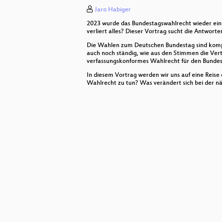
Jaro Habiger
Privacy-preserving and Security in
2023 wurde das Bundestagswahlrecht wieder ein
Supply Chain Security with Go
verliert alles? Dieser Vortrag sucht die Antwort
Die Wahlen zum Deutschen Bundestag sind kompl
Coherent optical transceivers - curr
auch noch ständig, wie aus den Stimmen die Vert
verfassungskonformes Wahlrecht für den Bundesta
RFID Payment Systems - free drink
In diesem Vortrag werden wir uns auf eine Rei
Wahlrecht zu tun? Was verändert sich bei der 
Mein eigener HAL9000 - und wie i
Common Code <> Different Roots
Intro to Lean 4: A language at the
Kein Bargeld - kein Problem? Bezah
GPS Spoofing und Jamming - Techn
How Games (and chore apps) keep 
Wieso Typ 1 Diabetes so anders ist