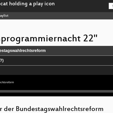
aylist
chprogrammiernacht 22"
destagswahlrechtsreform
?)
echtsreform
g
r der Bundestagswahlrechtsreform