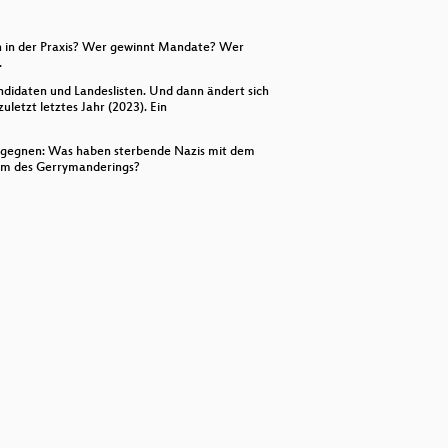
decrease
volume.
h in der Praxis? Wer gewinnt Mandate? Wer
.
idaten und Landeslisten. Und dann ändert sich
etzt letztes Jahr (2023). Ein
begegnen: Was haben sterbende Nazis mit dem
orm des Gerrymanderings?