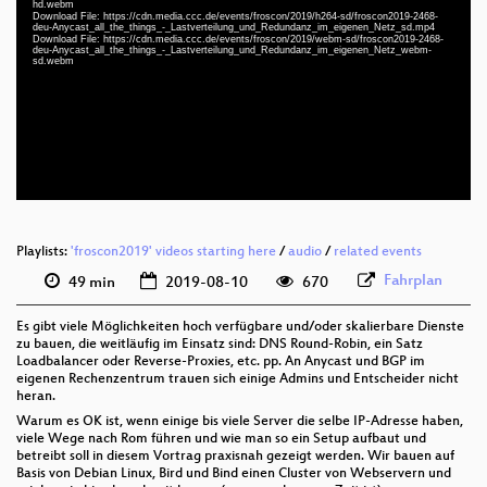
hd.webm
Download File: https://cdn.media.ccc.de/events/froscon/2019/h264-sd/froscon2019-2468-
deu-Anycast_all_the_things_-_Lastverteilung_und_Redundanz_im_eigenen_Netz_sd.mp4
deu 1080p (mp4)
Download File: https://cdn.media.ccc.de/events/froscon/2019/webm-sd/froscon2019-2468-
deu-Anycast_all_the_things_-_Lastverteilung_und_Redundanz_im_eigenen_Netz_webm-
sd.webm
deu 1080p (webm)
deu 576p (mp4)
deu 576p (webm)
Playlists:
'froscon2019' videos starting here
/
audio
/
related events
Fahrplan
49 min
2019-08-10
670
Es gibt viele Möglichkeiten hoch verfügbare und/oder skalierbare Dienste
zu bauen, die weitläufig im Einsatz sind: DNS Round-Robin, ein Satz
Loadbalancer oder Reverse-Proxies, etc. pp. An Anycast und BGP im
eigenen Rechenzentrum trauen sich einige Admins und Entscheider nicht
heran.
Warum es OK ist, wenn einige bis viele Server die selbe IP-Adresse haben,
viele Wege nach Rom führen und wie man so ein Setup aufbaut und
betreibt soll in diesem Vortrag praxisnah gezeigt werden. Wir bauen auf
Basis von Debian Linux, Bird und Bind einen Cluster von Webservern und