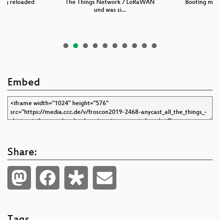
ring reloaded
The Things Network / LoRaWAN
Booting mod
und was si…
r
Embed
Share: