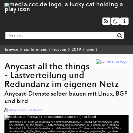
browse
conferences
froscon
2019
event
Anycast all the things
- Lastverteilung und
Redundanz im eigenen Netz
Anycast-Dienste selber bauen mit LInux, BGP
und bird
Maximilian Wilhelm
Media error: Format(s) not supported or source(s) not found
Video
Download File: https://cdn.media.ccc.de/events/froscon/2019/h264-hd/froscon2019-2468-
Player
deu-Anycast_all_the_things_-_Lastverteilung_und_Redundanz_im_eigenen_Netz_hd.mp4
Download File: https://cdn.media.ccc.de/events/froscon/2019/webm-hd/froscon2019-2468-
deu-Anycast_all_the_things_-_Lastverteilung_und_Redundanz_im_eigenen_Netz_webm-