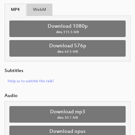
MP4
WebM
Download 1080p
deu
315.3 MB
Download 576p
deu
64.5 MB
Subtitles
Help us to subtitle this talk!
Audio
Download mp3
deu
30.1 MB
Download opus