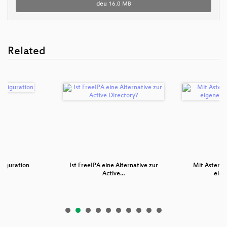
deu
16.0 MB
Related
figuration
Ist FreeIPA eine Alternative zur
Mit Asteris
Active…
eige