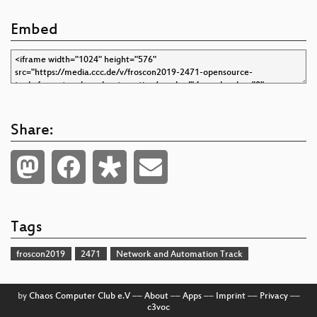
Embed
Share:
Tags
froscon2019
2471
Network and Automation Track
by
Chaos Computer Club e.V
––
About
––
Apps
––
Imprint
––
Privacy
––
c3voc