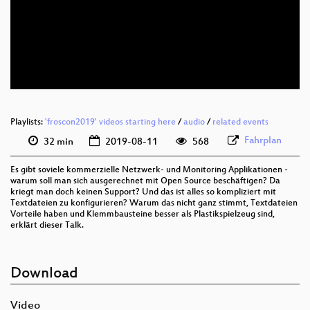
deu 1080p (webm)
deu 576p (mp4)
deu 576p (webm)
Playlists:
'froscon2019' videos starting here
/
audio
/
related events
Fahrplan
32 min
2019-08-11
568
Es gibt soviele kommerzielle Netzwerk- und Monitoring Applikationen -
warum soll man sich ausgerechnet mit Open Source beschäftigen? Da
kriegt man doch keinen Support? Und das ist alles so kompliziert mit
Textdateien zu konfigurieren? Warum das nicht ganz stimmt, Textdateien
Vorteile haben und Klemmbausteine besser als Plastikspielzeug sind,
erklärt dieser Talk.
Download
Video