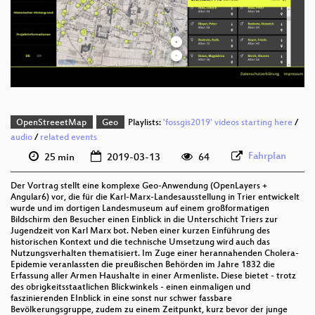
deu 1080p (webm)
deu 576p (mp4)
deu 576p (webm)
OpenStreeetMap
Geo
Playlists:
'fossgis2019' videos starting here
/
audio
/
related events
Fahrplan
25 min
2019-03-13
64
Der Vortrag stellt eine komplexe Geo-Anwendung (OpenLayers +
Angular6) vor, die für die Karl-Marx-Landesausstellung in Trier entwickelt
wurde und im dortigen Landesmuseum auf einem großformatigen
Bildschirm den Besucher einen Einblick in die Unterschicht Triers zur
Jugendzeit von Karl Marx bot. Neben einer kurzen Einführung des
historischen Kontext und die technische Umsetzung wird auch das
Nutzungsverhalten thematisiert. Im Zuge einer herannahenden Cholera-
Epidemie veranlassten die preußischen Behörden im Jahre 1832 die
Erfassung aller Armen Haushalte in einer Armenliste. Diese bietet - trotz
des obrigkeitsstaatlichen Blickwinkels - einen einmaligen und
faszinierenden EInblick in eine sonst nur schwer fassbare
Bevölkerungsgruppe, zudem zu einem Zeitpunkt, kurz bevor der junge