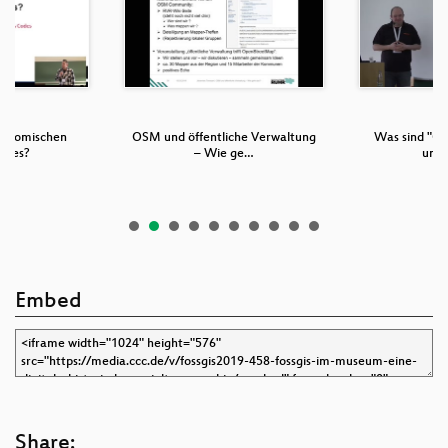
se komischen
OSM und öffentliche Verwaltung
Was sind "Op
odes?
– Wie ge…
und
Embed
Share: