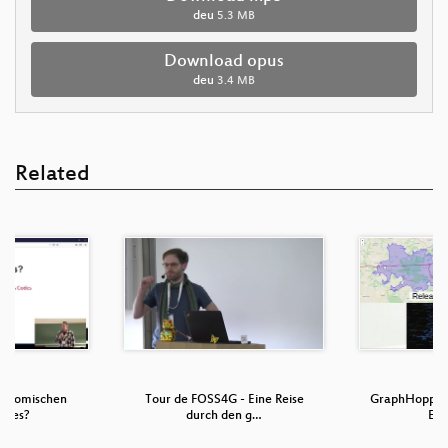
deu
5.3 MB
Download opus
deu
3.4 MB
Related
se komischen
Tour de FOSS4G - Eine Reise
GraphHopper-
odes?
durch den g…
Ein