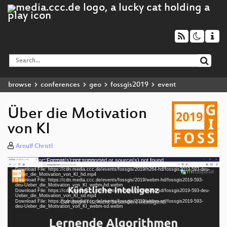
browse
conferences
geo
fossgis2019
event
Über die Motivation
von KI
Arnulf Christl
Media error: Format(s) not supported or source(s) not found
Video
Download File: https://cdn.media.ccc.de/events/fossgis/2019/h264-hd/fossgis2019-593-deu-
Player
Ueber_die_Motivation_von_KI_hd.mp4
Download File: https://cdn.media.ccc.de/events/fossgis/2019/webm-hd/fossgis2019-593-
deu-Ueber_die_Motivation_von_KI_webm-hd.webm
Download File: https://cdn.media.ccc.de/events/fossgis/2019/h264-sd/fossgis2019-593-deu-
Ueber_die_Motivation_von_KI_sd.mp4
Download File: https://cdn.media.ccc.de/events/fossgis/2019/webm-sd/fossgis2019-593-
deu 1080p (mp4)
deu-Ueber_die_Motivation_von_KI_webm-sd.webm
deu 1080p (webm)