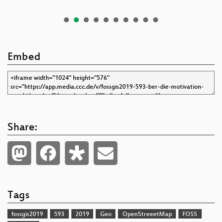
Embed
Share:
Tags
fossgis2019
593
2019
Geo
OpenStreeetMap
FOSS