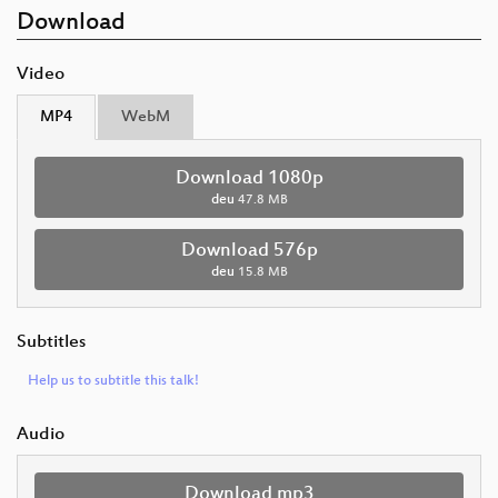
Download
Video
MP4
WebM
Download 1080p
deu
47.8 MB
Download 576p
deu
15.8 MB
Subtitles
Help us to subtitle this talk!
Audio
Download mp3