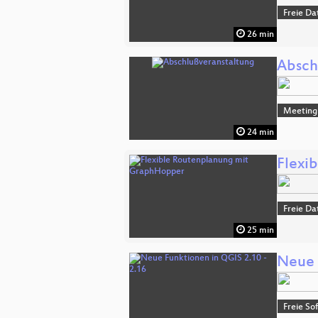
Freie Da
26 min
Absch
Meeting
24 min
Flexi
Freie Da
25 min
Neue 
Freie So