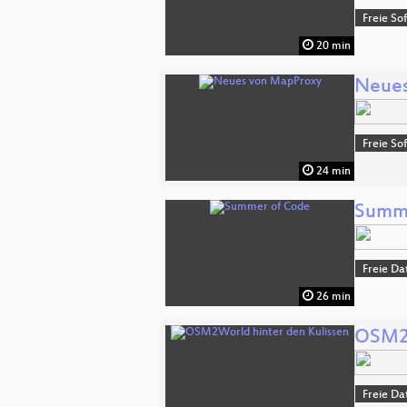
Freie So
20 min
Neues
Freie So
24 min
Summe
Freie Da
26 min
OSM2W
Freie Da