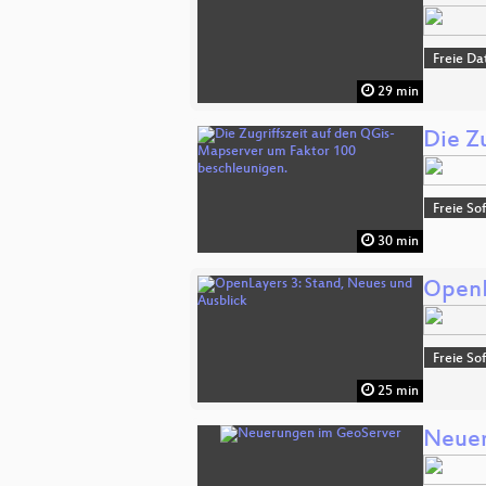
Freie Da
29 min
Die Z
Freie So
30 min
OpenL
Freie So
25 min
Neuer