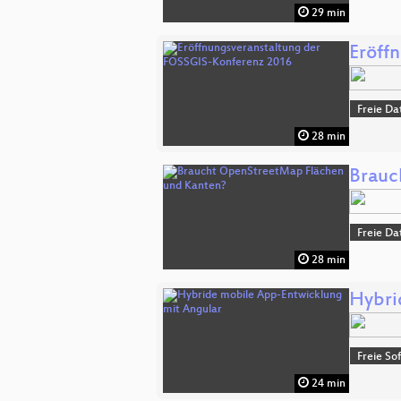
29 min
Eröff
Freie Da
28 min
Brauc
Freie Da
28 min
Hybri
Freie So
24 min