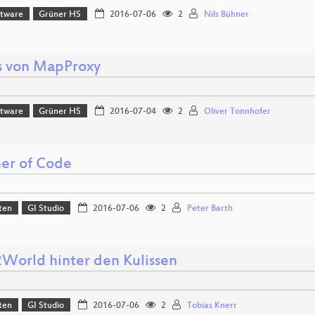
ftware
Grüner HS
2016-07-06
2
Nils Bühner
 von MapProxy
ftware
Grüner HS
2016-07-04
2
Oliver Tonnhofer
r of Code
ten
GI Studio
2016-07-06
2
Peter Barth
orld hinter den Kulissen
ten
GI Studio
2016-07-06
2
Tobias Knerr