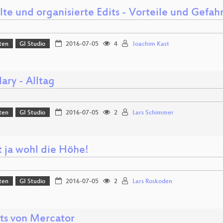
lte und organisierte Edits - Vorteile und Gefa
ten
GI Studio
2016-07-05
4
Joachim Kast
ary - Alltag
ten
GI Studio
2016-07-05
2
Lars Schimmer
t ja wohl die Höhe!
ten
GI Studio
2016-07-05
2
Lars Roskoden
its von Mercator