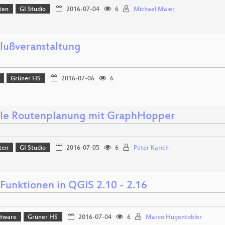
ten
GI Studio
2016-07-04
6
Michael Maier
lußveranstaltung
Grüner HS
2016-07-06
6
ble Routenplanung mit GraphHopper
ten
GI Studio
2016-07-05
6
Peter Karich
Funktionen in QGIS 2.10 - 2.16
ftware
Grüner HS
2016-07-04
6
Marco Hugentobler