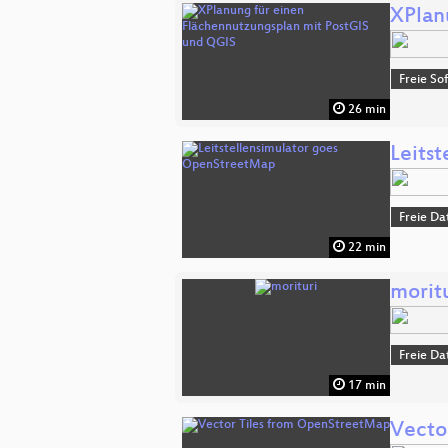
XPlan
Freie So
26 min
Leits
Freie Da
22 min
morit
Freie Da
17 min
Vecto