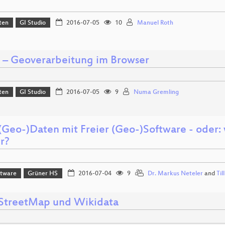
ten
GI Studio
2016-07-05
10
Manuel Roth
js – Geoverarbeitung im Browser
ten
GI Studio
2016-07-05
9
Numa Gremling
 (Geo-)Daten mit Freier (Geo-)Software - ode
r?
ftware
Grüner HS
2016-07-04
9
Dr. Markus Neteler
and
Til
treetMap und Wikidata