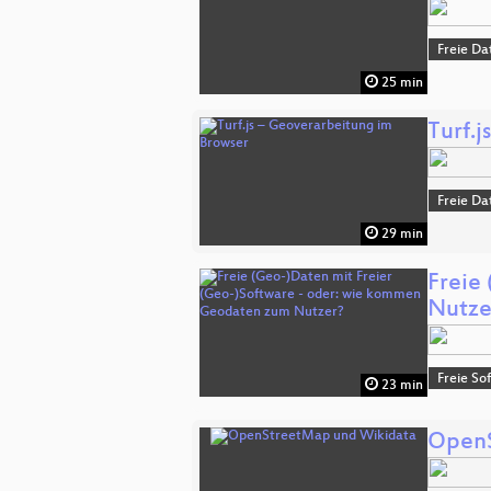
Freie Da
25 min
Turf.
Freie Da
29 min
Freie
Nutze
Freie So
23 min
OpenS