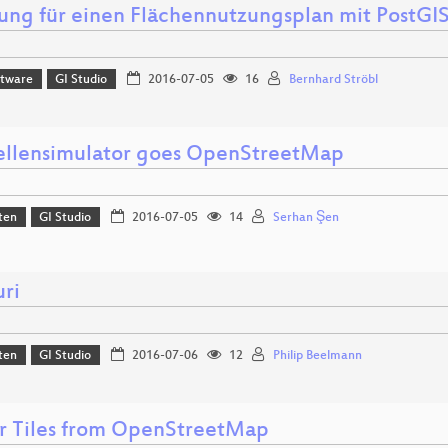
ung für einen Flächennutzungsplan mit PostGI
ftware
GI Studio
2016-07-05
16
Bernhard Ströbl
tellensimulator goes OpenStreetMap
ten
GI Studio
2016-07-05
14
Serhan Şen
uri
ten
GI Studio
2016-07-06
12
Philip Beelmann
r Tiles from OpenStreetMap