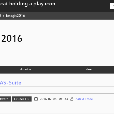
6
fossgis2016
 2016
duration
date
AS-Suite
ftware
Grüner HS
2016-07-06
33
Astrid Emde