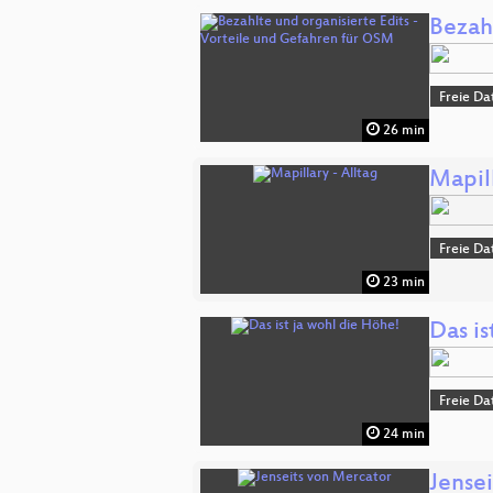
Bezah
Freie Da
26 min
Mapill
Freie Da
23 min
Das is
Freie Da
24 min
Jense