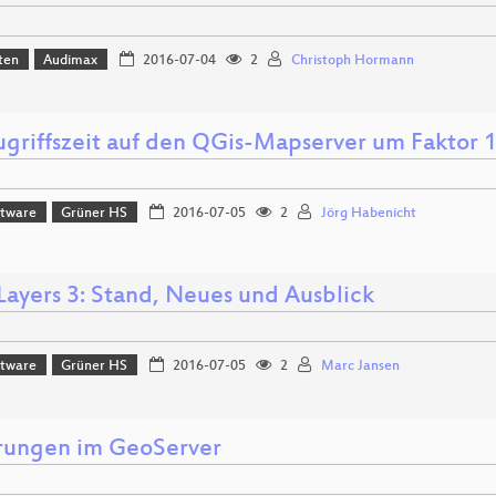
ten
Audimax
2016-07-04
2
Christoph Hormann
ugriffszeit auf den QGis-Mapserver um Faktor 
ftware
Grüner HS
2016-07-05
2
Jörg Habenicht
ayers 3: Stand, Neues und Ausblick
ftware
Grüner HS
2016-07-05
2
Marc Jansen
ungen im GeoServer