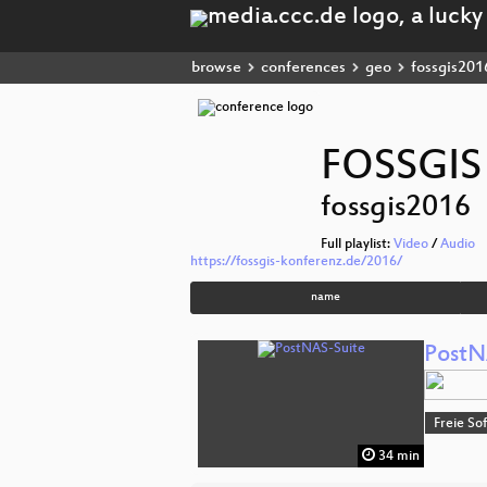
browse
conferences
geo
fossgis201
FOSSGIS
fossgis2016
Full playlist:
Video
/
Audio
https://fossgis-konferenz.de/2016/
name
PostN
Freie So
34 min