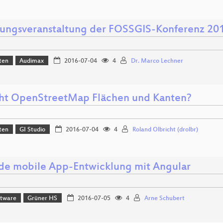
nungsveranstaltung der FOSSGIS-Konferenz 20
ten
Audimax
2016-07-04
4
Dr. Marco Lechner
ht OpenStreetMap Flächen und Kanten?
ten
GI Studio
2016-07-04
4
Roland Olbricht (drolbr)
de mobile App-Entwicklung mit Angular
ftware
Grüner HS
2016-07-05
4
Arne Schubert