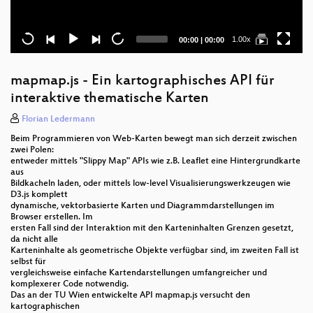
Current
Total
1.00x
00:00
|
00:00
time
duration
mapmap.js - Ein kartographisches API für
interaktive thematische Karten
Florian Ledermann
Beim Programmieren von Web-Karten bewegt man sich derzeit zwischen
zwei Polen:
entweder mittels "Slippy Map" APIs wie z.B. Leaflet eine Hintergrundkarte
aus
Bildkacheln laden, oder mittels low-level Visualisierungswerkzeugen wie
D3.js komplett
dynamische, vektorbasierte Karten und Diagrammdarstellungen im
Browser erstellen. Im
ersten Fall sind der Interaktion mit den Karteninhalten Grenzen gesetzt,
da nicht alle
Karteninhalte als geometrische Objekte verfügbar sind, im zweiten Fall ist
selbst für
vergleichsweise einfache Kartendarstellungen umfangreicher und
komplexerer Code notwendig.
Das an der TU Wien entwickelte API mapmap.js versucht den
kartographischen