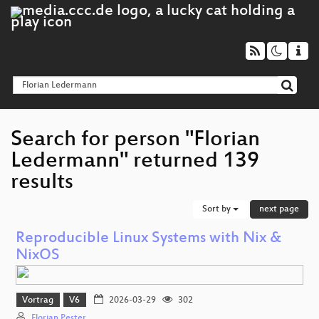
Search for person "Florian
Ledermann" returned 139
results
Sort by
next page
Reproducible Linux Systems with Nix &
NixOS
Vortrag
V6
2026-03-29
302
Florian Pester