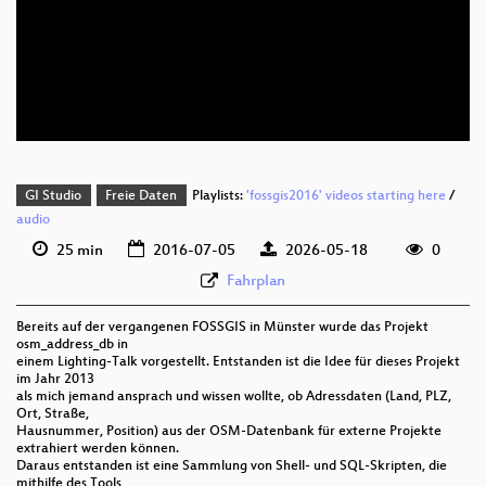
deu 1080p (mp4)
deu 1080p (webm;codecs=av01)
deu 576p (mp4)
GI Studio
Freie Daten
Playlists:
'fossgis2016' videos starting here
/
audio
25 min
2016-07-05
2026-05-18
0
Fahrplan
Bereits auf der vergangenen FOSSGIS in Münster wurde das Projekt
osm_address_db in
einem Lighting-Talk vorgestellt. Entstanden ist die Idee für dieses Projekt
im Jahr 2013
als mich jemand ansprach und wissen wollte, ob Adressdaten (Land, PLZ,
Ort, Straße,
Hausnummer, Position) aus der OSM-Datenbank für externe Projekte
extrahiert werden können.
Daraus entstanden ist eine Sammlung von Shell- und SQL-Skripten, die
mithilfe des Tools