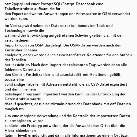
osm2pgsql und einer PostgreSQL/Postgis-Datenbank eine
Tabellenstruktur aufbaut, die für
den Export und weiter Auswertungen der Adressdaten in OSM verwendet
werden kann.
Im Vortrag wird neben der Datenstruktur, benutzten Tools und
Technologien sowie die
während der Entwicklung aufgetretenen Schwierigkeiten u.a. mit den
verschiedenen
Import-Tools von OSM dargelegt. Die OSM-Daten werden nach dem
Karlsruher Schema
analysiert, dabei werden auch associatedStreet-Relationen für den Aufbau
der Tabellen
berücksichtigt. Nach dem Import der relevanten Tags werden dann alle
fehlenden Daten aus
den Grenz-, Postleitzahlen- und associatedStreet-Relationen gefüllt,
sodass eine
vollständige Tabelle mit Adressen entsteht, die als CSV-Datei exportiert
und dann in einem
beliebigen Programm importiert werden kann. Bei der Entwicklung der
Datenstruktur wurde
darauf geachtet, dass eine Aktualisierung der Datenbank mit diff-Dateien
möglich ist.
Um eine mögliche Verwendung und die Kontrolle der importierten Daten
zu ermöglichen, wurde
zunächst ein Prototyp entwickelt, der die Auswahl eines Ortes über die
Hierarchieebenen
(admin_level) ermöglicht und dann alle Informationen zu einem Ort bzw.