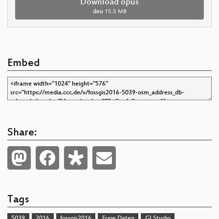
Download opus
deu
15.5 MB
Embed
Share:
Tags
5039
2016
fossgis2016
Freie Daten
GI Studio