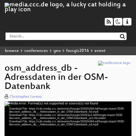
browse
conferences
geo
fossgis2016
event
osm_address_db -
Adressdaten in der OSM-
Datenbank
Christopher Lorenz
Media error: Format(s) not supported or source(s) not found
Video
Download File: https://cdn.media.ccc.de/events/fossgis/2016/h264-hd/fossgis-import-5039-
Player
deu-osm_address_db_-_Adressdaten_in_der_OSM-Datenbank_hd.mp4
Download File: https://cdn.media.ccc.de/events/fossgis/2016/av1-hd/fossgis-import-5039-
deu-osm_address_db_-_Adressdaten_in_der_OSM-Datenbank_av1-hd.webm
Download File: https://cdn.media.ccc.de/events/fossgis/2016/h264-sd/fossgis-import-5039-
deu-osm_address_db_-_Adressdaten_in_der_OSM-Datenbank_sd.mp4