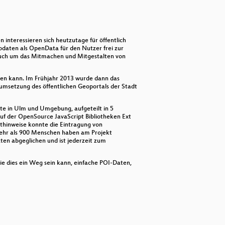
decrease
volume.
interessieren sich heutzutage für öffentlich
odaten als OpenData für den Nutzer frei zur
 auch um das Mitmachen und Mitgestalten von
gen kann. Im Frühjahr 2013 wurde dann das
msetzung des öffentlichen Geoportals der Stadt
Orte in Ulm und Umgebung, aufgeteilt in 5
uf der OpenSource JavaScript Bibliotheken Ext
xthinweise konnte die Eintragung von
 mehr als 900 Menschen haben am Projekt
en abgeglichen und ist jederzeit zum
ie dies ein Weg sein kann, einfache POI-Daten,