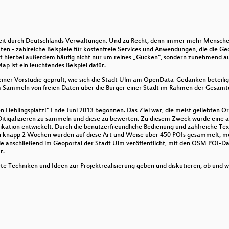
IS"
zeit durch Deutschlands Verwaltungen. Und zu Recht, denn immer mehr Menschen 
en - zahlreiche Beispiele für kostenfreie Services und Anwendungen, die die Ge
bestimmung
 geht hierbei außerdem häufig nicht nur um reines „Gucken“, sondern zunehmend
 ist ein leuchtendes Beispiel dafür.
iner Vorstudie geprüft, wie sich die Stadt Ulm am OpenData-Gedanken beteili
m Sammeln von freien Daten über die Bürger einer Stadt im Rahmen der Gesamtu
ür das EU-Projekt CLIMB
en Lieblingsplatz!“ Ende Juni 2013 begonnen. Das Ziel war, die meist geliebten 
niert das und worauf muss man achten
 Ditigalizieren zu sammeln und diese zu bewerten. Zu diesem Zweck wurde eine a
ikation entwickelt. Durch die benutzerfreundliche Bedienung und zahlreiche Te
n. In knapp 2 Wochen wurden auf diese Art und Weise über 450 POIs gesammelt,
anschließend im Geoportal der Stadt Ulm veröffentlicht, mit den OSM POI-Dat
r.
ete Techniken und Ideen zur Projektrealisierung geben und diskutieren, ob und w