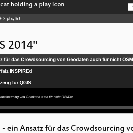
4
playlist
IS 2014"
tz für das Crowdsourcing von Geodaten auch für nicht OSM'
Pfalz INSPIREd
zeug für QGIS
m Kontext der europäischen Geodateninfrastruktur INSPIR
rowdsourcing von Geodaten auch für nicht OSM'ler
rhebung von Verkehrsdaten
- ein Ansatz für das Crowdsourcing v
schungsumgebung zur Verwaltung räumlicher Daten