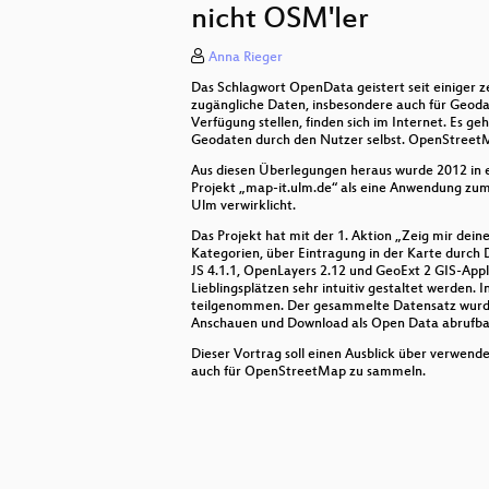
nicht OSM'ler
Open-Source-Software „survey2G
Anna Rieger
OpenStreetMap bei Toll Collect
Das Schlagwort OpenData geistert seit einiger 
zugängliche Daten, insbesondere auch für Geodat
Hochgenaue Zeit- und Positions
Verfügung stellen, finden sich im Internet. Es
Geodaten durch den Nutzer selbst. OpenStreetMap
Die Einsatzkarte
Aus diesen Überlegungen heraus wurde 2012 in e
Projekt „map-it.ulm.de“ als eine Anwendung zu
GeoNode2.0 als Geoportallösung f
Ulm verwirklicht.
Das Projekt hat mit der 1. Aktion „Zeig mir dein
Was ist Open Source, wie funktio
Kategorien, über Eintragung in der Karte durch
JS 4.1.1, OpenLayers 2.12 und GeoExt 2 GIS-Appl
Lieblingsplätzen sehr intuitiv gestaltet werde
teilgenommen. Der gesammelte Datensatz wurde 
Anschauen und Download als Open Data abrufba
Dieser Vortrag soll einen Ausblick über verwend
auch für OpenStreetMap zu sammeln.