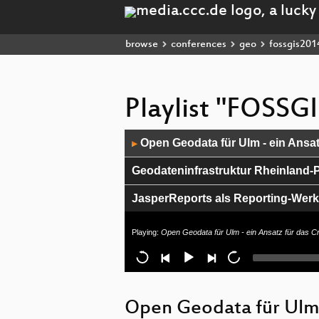
browse
conferences
geo
fossgis201
Playlist "FOSSG
Audio
Open Geodata für Ulm - ein Ansa
▶
Player
Geodateninfrastruktur Rheinland-
JasperReports als Reporting-Werk
Moderne Geodatenbereitstellung i
Playing:
Open Geodata für Ulm - ein Ansatz für das C
enviroCar - Crowdsourcing zur E
Maps for ESA
Open Geodata für Ulm 
geoCRE - eine kollaborative For