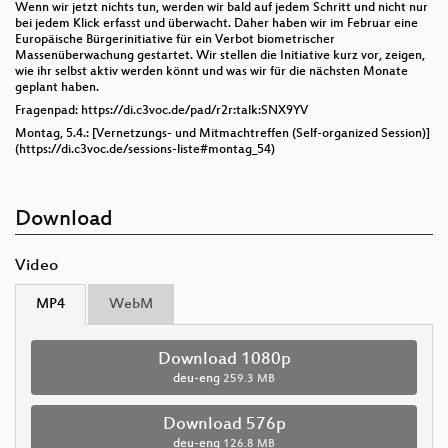
Wenn wir jetzt nichts tun, werden wir bald auf jedem Schritt und nicht nur
bei jedem Klick erfasst und überwacht. Daher haben wir im Februar eine
Europäische Bürgerinitiative für ein Verbot biometrischer
Massenüberwachung gestartet. Wir stellen die Initiative kurz vor, zeigen,
wie ihr selbst aktiv werden könnt und was wir für die nächsten Monate
geplant haben.
Fragenpad: https://di.c3voc.de/pad/r2r:talk:SNX9YV
Montag, 5.4.: [Vernetzungs- und Mitmachtreffen (Self-organized Session)]
(https://di.c3voc.de/sessions-liste#montag_54)
Download
Video
MP4
WebM
Download 1080p
deu-eng
259.3 MB
Download 576p
deu-eng
126.8 MB