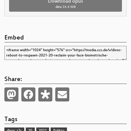
Download opus
deu
26.4 MB
Embed
Share:
Tags
divoc_r2r
20
2021
Politics