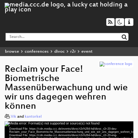
browse
conferences
divoc
r2r
event
Reclaim your Face!
Biometrische
Massenüberwachung und wie
wir uns dagegen wehren
können
Vik
and
kantorkel
Media error: Format(s) not supported or source(s) not found
Video
Download File: https://cdn.media.ccc.de/events/divoc/r2r/h264-hd/divoc_r2r-20-deu-
Player
Reclaim_your_Face_Biometrische_Massenueberwachung_und_wie_wir_uns_dagegen_wehren_koen
deu 1080p (mp4)
Download File: https://cdn.media.ccc.de/events/divoc/r2r/h264-hd/divoc_r2r-20-eng-