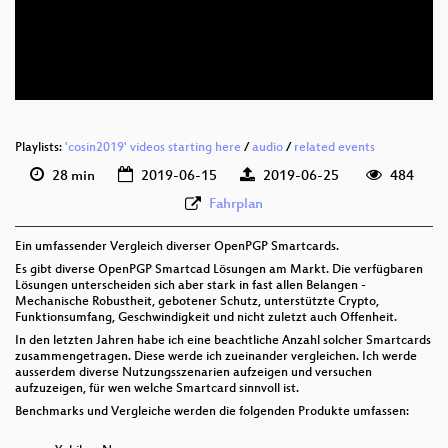
gsw 576p (mp4)
gsw 576p (webm)
Playlists:
'cosin2019' videos starting here
/
audio
/
related events
28 min
2019-06-15
2019-06-25
484
Fahrplan
Ein umfassender Vergleich diverser OpenPGP Smartcards.
Es gibt diverse OpenPGP Smartcad Lösungen am Markt. Die verfügbaren
Lösungen unterscheiden sich aber stark in fast allen Belangen -
Mechanische Robustheit, gebotener Schutz, unterstützte Crypto,
Funktionsumfang, Geschwindigkeit und nicht zuletzt auch Offenheit.
In den letzten Jahren habe ich eine beachtliche Anzahl solcher Smartcards
zusammengetragen. Diese werde ich zueinander vergleichen. Ich werde
ausserdem diverse Nutzungsszenarien aufzeigen und versuchen
aufzuzeigen, für wen welche Smartcard sinnvoll ist.
Benchmarks und Vergleiche werden die folgenden Produkte umfassen: