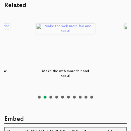
Related
uche
Make the web more fair and
p≡
social
Embed