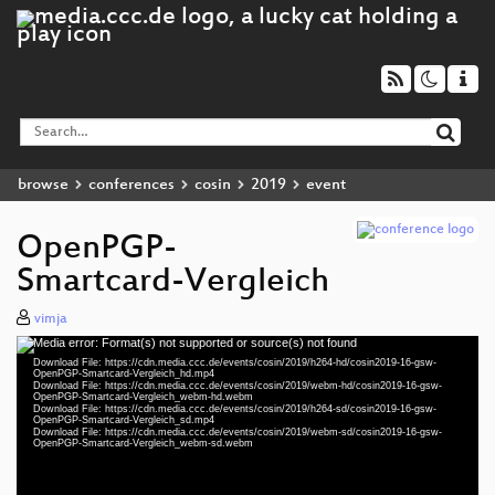
browse
conferences
cosin
2019
event
OpenPGP-
Smartcard-Vergleich
vimja
Media error: Format(s) not supported or source(s) not found
Video
Download File: https://cdn.media.ccc.de/events/cosin/2019/h264-hd/cosin2019-16-gsw-
Player
OpenPGP-Smartcard-Vergleich_hd.mp4
Download File: https://cdn.media.ccc.de/events/cosin/2019/webm-hd/cosin2019-16-gsw-
OpenPGP-Smartcard-Vergleich_webm-hd.webm
Download File: https://cdn.media.ccc.de/events/cosin/2019/h264-sd/cosin2019-16-gsw-
OpenPGP-Smartcard-Vergleich_sd.mp4
Download File: https://cdn.media.ccc.de/events/cosin/2019/webm-sd/cosin2019-16-gsw-
gsw 1080p (mp4)
OpenPGP-Smartcard-Vergleich_webm-sd.webm
gsw 1080p (webm)