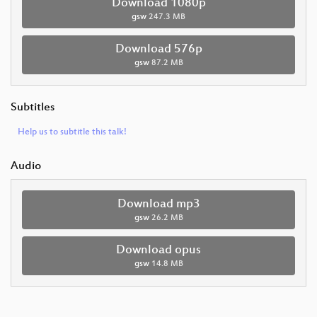
Download 1080p
gsw
247.3 MB
Download 576p
gsw
87.2 MB
Subtitles
Help us to subtitle this talk!
Audio
Download mp3
gsw
26.2 MB
Download opus
gsw
14.8 MB