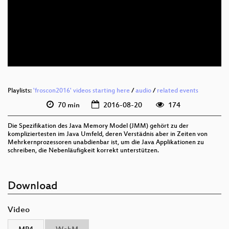
deu 1080p (webm)
deu 576p (mp4)
deu 576p (webm)
Playlists:
'froscon2016' videos starting here
/
audio
/
related events
70 min
2016-08-20
174
Die Spezifikation des Java Memory Model (JMM) gehört zu der
kompliziertesten im Java Umfeld, deren Verstädnis aber in Zeiten von
Mehrkernprozessoren unabdienbar ist, um die Java Applikationen zu
schreiben, die Nebenläufigkeit korrekt unterstützen.
Download
Video