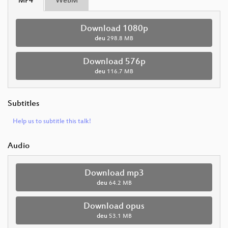
MP4
WebM
Download 1080p
deu
298.8 MB
Download 576p
deu
116.7 MB
Subtitles
Help us to subtitle this talk!
Audio
Download mp3
deu
64.2 MB
Download opus
deu
53.1 MB