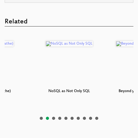
Related
eathe)
NoSQL as Not Only SQL
Beyond yo