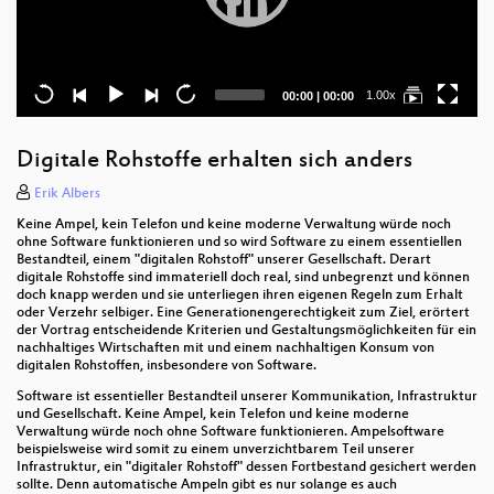
Current
Total
1.00x
00:00
|
00:00
time
duration
Digitale Rohstoffe erhalten sich anders
Erik Albers
Keine Ampel, kein Telefon und keine moderne Verwaltung würde noch
ohne Software funktionieren und so wird Software zu einem essentiellen
Bestandteil, einem "digitalen Rohstoff" unserer Gesellschaft. Derart
digitale Rohstoffe sind immateriell doch real, sind unbegrenzt und können
doch knapp werden und sie unterliegen ihren eigenen Regeln zum Erhalt
oder Verzehr selbiger. Eine Generationengerechtigkeit zum Ziel, erörtert
der Vortrag entscheidende Kriterien und Gestaltungsmöglichkeiten für ein
nachhaltiges Wirtschaften mit und einem nachhaltigen Konsum von
digitalen Rohstoffen, insbesondere von Software.
Software ist essentieller Bestandteil unserer Kommunikation, Infrastruktur
und Gesellschaft. Keine Ampel, kein Telefon und keine moderne
Verwaltung würde noch ohne Software funktionieren. Ampelsoftware
beispielsweise wird somit zu einem unverzichtbarem Teil unserer
Infrastruktur, ein "digitaler Rohstoff" dessen Fortbestand gesichert werden
sollte. Denn automatische Ampeln gibt es nur solange es auch