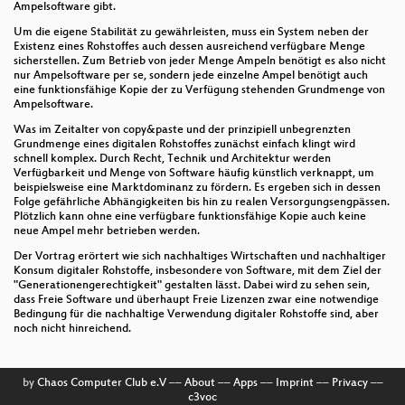
Ampelsoftware gibt.
Um die eigene Stabilität zu gewährleisten, muss ein System neben der
Existenz eines Rohstoffes auch dessen ausreichend verfügbare Menge
sicherstellen. Zum Betrieb von jeder Menge Ampeln benötigt es also nicht
nur Ampelsoftware per se, sondern jede einzelne Ampel benötigt auch
eine funktionsfähige Kopie der zu Verfügung stehenden Grundmenge von
Ampelsoftware.
Was im Zeitalter von copy&paste und der prinzipiell unbegrenzten
Grundmenge eines digitalen Rohstoffes zunächst einfach klingt wird
schnell komplex. Durch Recht, Technik und Architektur werden
Verfügbarkeit und Menge von Software häufig künstlich verknappt, um
beispielsweise eine Marktdominanz zu fördern. Es ergeben sich in dessen
Folge gefährliche Abhängigkeiten bis hin zu realen Versorgungsengpässen.
Plötzlich kann ohne eine verfügbare funktionsfähige Kopie auch keine
neue Ampel mehr betrieben werden.
Der Vortrag erörtert wie sich nachhaltiges Wirtschaften und nachhaltiger
Konsum digitaler Rohstoffe, insbesondere von Software, mit dem Ziel der
"Generationengerechtigkeit" gestalten lässt. Dabei wird zu sehen sein,
dass Freie Software und überhaupt Freie Lizenzen zwar eine notwendige
Bedingung für die nachhaltige Verwendung digitaler Rohstoffe sind, aber
noch nicht hinreichend.
by
Chaos Computer Club e.V
––
About
––
Apps
––
Imprint
––
Privacy
––
c3voc