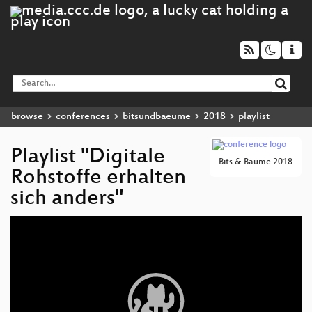
browse
conferences
bitsundbaeume
2018
playlist
Playlist "Digitale
Bits & Bäume 2018
Rohstoffe erhalten
sich anders"
Video
Player