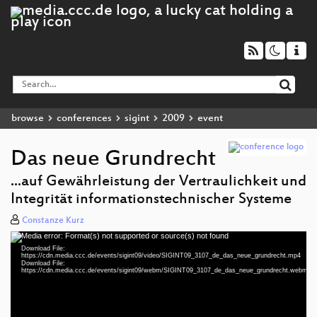
browse
conferences
sigint
2009
event
Das neue Grundrecht
...auf Gewährleistung der Vertraulichkeit und
Integrität informationstechnischer Systeme
Constanze Kurz
Media error: Format(s) not supported or source(s) not found
Video
Download File:
Player
https://cdn.media.ccc.de/events/sigint09/video/SIGINT09_3107_de_das_neue_grundrecht.mp4
Download File:
https://cdn.media.ccc.de/events/sigint09/webm/SIGINT09_3107_de_das_neue_grundrecht.webm