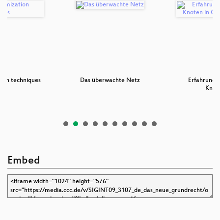
ion techniques
Das überwachte Netz
Erfahrungsb
Knot
Embed