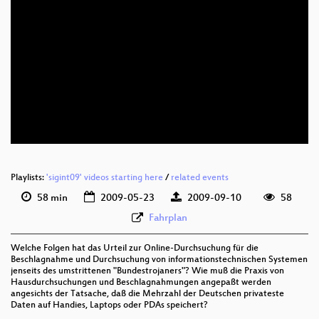
eng 576p (mp4)
eng 576p (webm)
Playlists:
'sigint09' videos starting here
/
related events
58 min
2009-05-23
2009-09-10
58
Fahrplan
Welche Folgen hat das Urteil zur Online-Durchsuchung für die
Beschlagnahme und Durchsuchung von informationstechnischen Systemen
jenseits des umstrittenen "Bundestrojaners"? Wie muß die Praxis von
Hausdurchsuchungen und Beschlagnahmungen angepaßt werden
angesichts der Tatsache, daß die Mehrzahl der Deutschen privateste
Daten auf Handies, Laptops oder PDAs speichert?