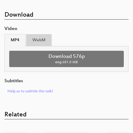
Download
Video
MP4
WebM
Download 576p
eng
681.0 MB
Subtitles
Help us to subtitle this talk!
Related