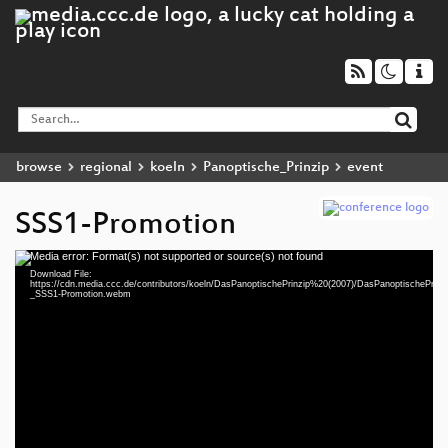
browse
regional
koeln
Panoptische_Prinzip
event
SSS1-Promotion
Media error: Format(s) not supported or source(s) not found
Video
Download File:
Player
https://cdn.media.ccc.de/contributors/koeln/DasPanoptischePrinzip%20(2007)/DasPanoptischePrinzi
_SSS1-Promotion.webm