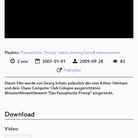
Playlists:
'Panoptische _Prinzip' videos starting here
/
related events
2 min
2007-01-01
2009-09-28
83
Fahrplan
Dieser Film wurde von Georg Schütz anlässlich des vom Kölner Filmhaus
und dem Chaos Computer Club Cologne ausgerichteten
Minutenfilmwettbewerb "Das Panoptische Prinzip" eingereicht.
Download
Video