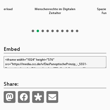
 Overload
Menschenrechte im Digitalen
Spazierg
Zeitalter
Funkg
Embed
Share: