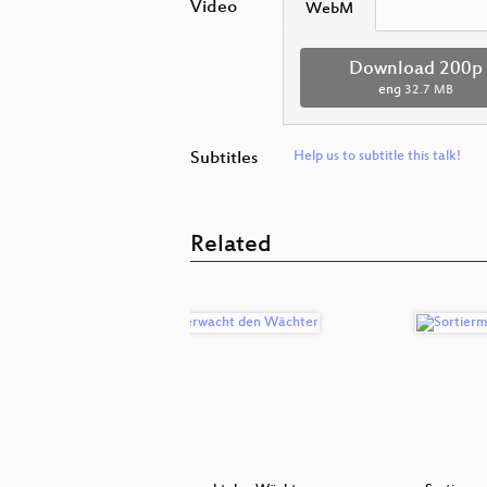
Video
WebM
Download 200p
eng
32.7 MB
Subtitles
Help us to subtitle this talk!
Related