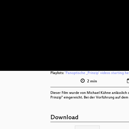
Playlists:
'Panoptische _Prinzip' videos starting h
2 min
Dieser Film wurde von Michael Kühne anlässlic
Prinzip" eingereicht. Bei der Vorführung auf dem
Download