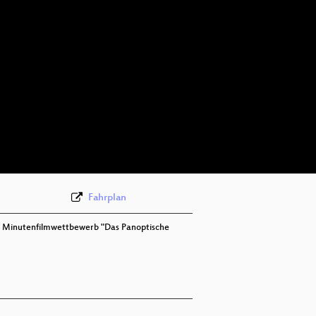
Fahrplan
n Minutenfilmwettbewerb "Das Panoptische