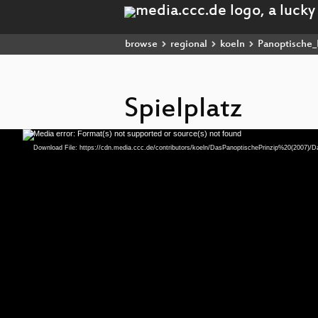
browse
regional
koeln
Panoptische_
Spielplatz
Media error: Format(s) not supported or source(s) not found
Video
Player
Download File: https://cdn.media.ccc.de/contributors/koeln/DasPanoptischePrinzip%20(2007)/