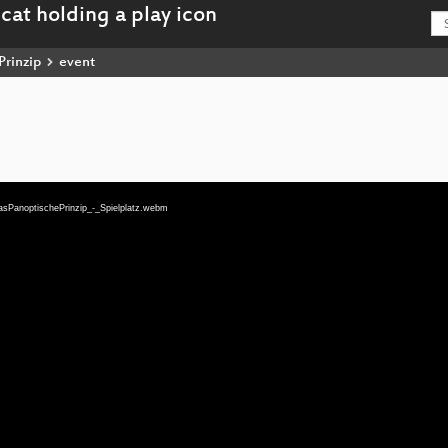
Prinzip
event
DasPanoptischePrinzip_-_Spielplatz.webm