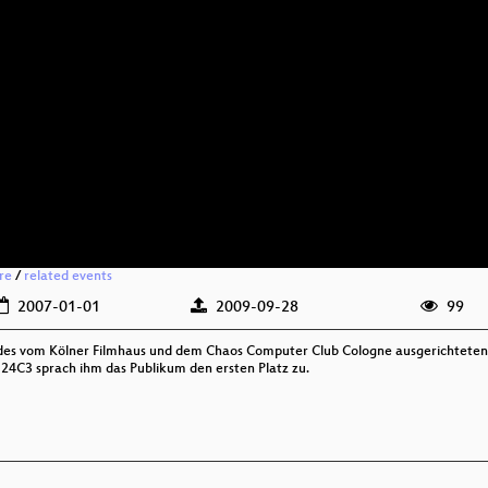
ere
/
related events
2007-01-01
2009-09-28
99
h des vom Kölner Filmhaus und dem Chaos Computer Club Cologne ausgerichtete
 24C3 sprach ihm das Publikum den ersten Platz zu.