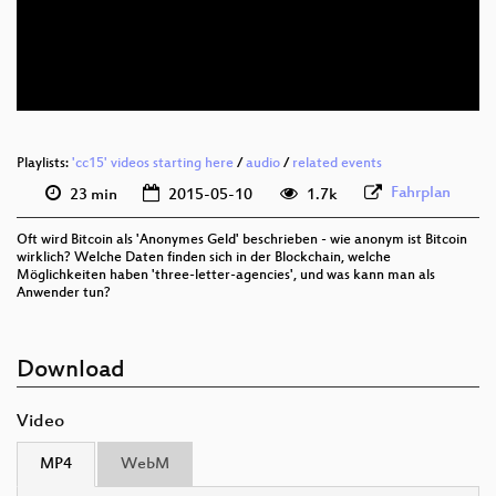
eng 576p (mp4)
eng 576p (webm)
Playlists:
'cc15' videos starting here
/
audio
/
related events
Fahrplan
23 min
2015-05-10
1.7k
Oft wird Bitcoin als 'Anonymes Geld' beschrieben - wie anonym ist Bitcoin
wirklich? Welche Daten finden sich in der Blockchain, welche
Möglichkeiten haben 'three-letter-agencies', und was kann man als
Anwender tun?
Download
Video
MP4
WebM