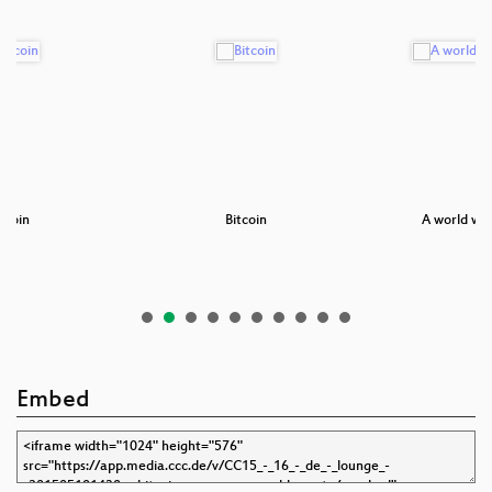
tcoin
Bitcoin
A world wit
Embed