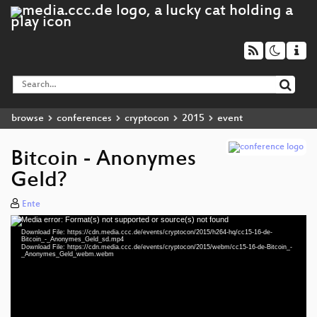
browse
conferences
cryptocon
2015
event
Bitcoin - Anonymes
Geld?
Ente
Media error: Format(s) not supported or source(s) not found
Video
Download File: https://cdn.media.ccc.de/events/cryptocon/2015/h264-hq/cc15-16-de-
Player
Bitcoin_-_Anonymes_Geld_sd.mp4
Download File: https://cdn.media.ccc.de/events/cryptocon/2015/webm/cc15-16-de-Bitcoin_-
_Anonymes_Geld_webm.webm