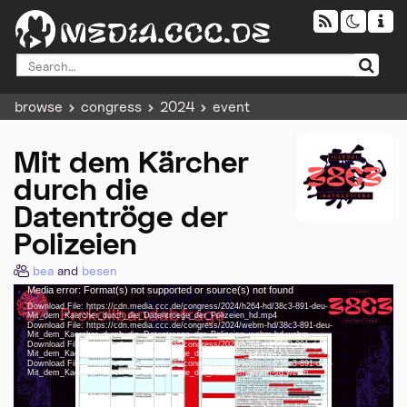
browse
congress
2024
event
Mit dem Kärcher
durch die
Datentröge der
Polizeien
bea
and
besen
Media error: Format(s) not supported or source(s) not found
Video
Download File: https://cdn.media.ccc.de/congress/2024/h264-hd/38c3-891-deu-
Player
Mit_dem_Kaercher_durch_die_Datentroege_der_Polizeien_hd.mp4
Download File: https://cdn.media.ccc.de/congress/2024/webm-hd/38c3-891-deu-
Mit_dem_Kaercher_durch_die_Datentroege_der_Polizeien_webm-hd.webm
Download File: https://cdn.media.ccc.de/congress/2024/h264-sd/38c3-891-deu-
Mit_dem_Kaercher_durch_die_Datentroege_der_Polizeien_sd.mp4
Download File: https://cdn.media.ccc.de/congress/2024/webm-sd/38c3-891-deu-
deu 1080p (mp4)
Mit_dem_Kaercher_durch_die_Datentroege_der_Polizeien_webm-sd.webm
deu 1080p (webm)