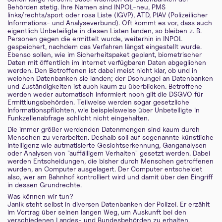
Behörden stetig. Ihre Namen sind INPOL-neu, PMS
links/rechts/sport oder rosa Liste (IGVP), ATD, PIAV (Polizeilicher
Informations- und Analyseverbund). Oft kommt es vor, dass auch
eigentlich Unbeteiligte in diesen Listen landen, so bleiben z. B.
Personen gegen die ermittelt wurde, weiterhin in INPOL
gespeichert, nachdem das Verfahren längst eingestellt wurde.
Ebenso sollen, wie im Sicherheitspaket geplant, biometrischer
Daten mit öffentlich im Internet verfügbaren Daten abgeglichen
werden. Den Betroffenen ist dabei meist nicht klar, ob und in
welchen Datenbanken sie landen; der Dschungel an Datenbanken
und Zuständigkeiten ist auch kaum zu überblicken. Betroffene
werden weder automatisch informiert noch gilt die DSGVO für
Ermittlungsbehörden. Teilweise werden sogar gesetzliche
Informationspflichten, wie beispielsweise über Unbeteiligte in
Funkzellenabfrage schlicht nicht eingehalten.
Die immer größer werdenden Datenmengen sind kaum durch
Menschen zu verarbeiten. Deshalb soll auf sogenannte künstliche
Intelligenz wie autmatisierte Gesichtserkennung, Ganganalysen
oder Analysen von "auffälligem Verhalten" gesetzt werden. Dabei
werden Entscheidungen, die bisher durch Menschen getroffenen
wurden, an Computer ausgelagert. Der Computer entscheidet
also, wer am Bahnhof kontrolliert wird und damit über den Eingriff
in dessen Grundrechte.
Was können wir tun?
Janik steht selbst in diversen Datenbanken der Polizei. Er erzählt
im Vortrag über seinen langen Weg, um Auskunft bei den
verschiedenen Landes- und Bundesbehörden zu erhalten.