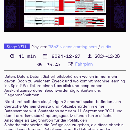
deu 576p (mp4)
deu 576p (webm)
Stage YELL
Playlists:
'38c3' videos starting here
/
audio
41 min
2024-12-27
2024-12-28
25.4k
Fahrplan
Daten, Daten, Daten. Sicherheitsbehörden wollen immer mehr
davon. Doch zu welchem Zweck und wo kommt machine learning
ins Spiel? Wir liefern einen Überblick und besprechen
Auskunftsansprüche, Beschwerdemöglichkeiten und
Gegenmaßnahmen.
Nicht erst seit dem diesjährigen Sicherheitspaket befinden sich
deutsche Geheimdienste und Polizeibehörden in einer
Datensammelwut. Spätestens seit dem 11. September 2001 und
dem Terrorismusbekämpfungsgesetz dienen terroristische
Anschläge als Legitimation für die Politik, den
Sicherheitsbehörden die Befugnisse zu geben, die diese ohnehin
schon lange fordern. Dabei wachsen die Datenbanken der