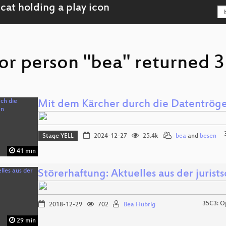
or person "bea" returned 3 
Mit dem Kärcher durch die Datentröge
Stage YELL
2024-12-27
25.4k
bea
and
besen
41 min
Störerhaftung: Aktuelles aus der juris
35C3: Op
2018-12-29
702
Bea Hubrig
29 min