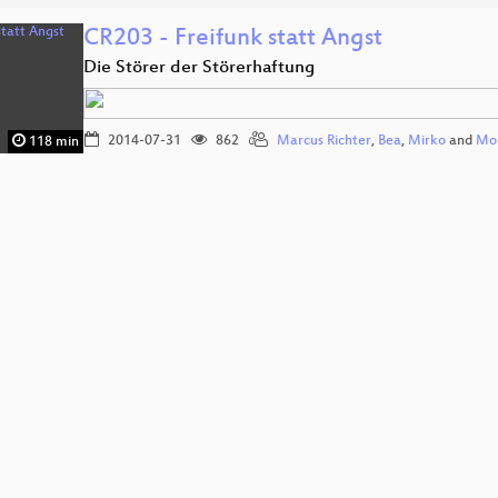
CR203 - Freifunk statt Angst
Die Störer der Störerhaftung
2014-07-31
862
Marcus Richter
,
Bea
,
Mirko
and
Mo
118 min