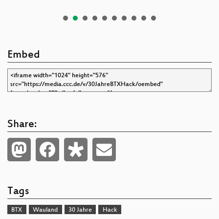
Embed
Share:
Tags
BTX
Wauland
30 Jahre
Hack