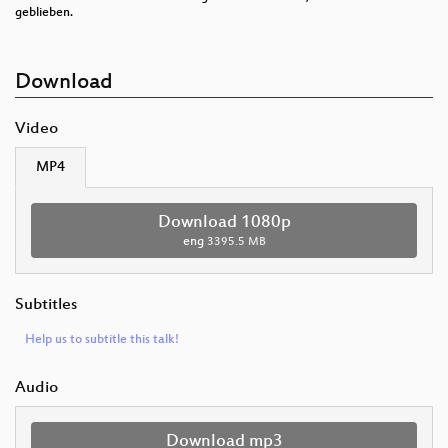
geblieben.
Download
Video
MP4
Download 1080p
eng
3395.5 MB
Subtitles
Help us to subtitle this talk!
Audio
Download mp3