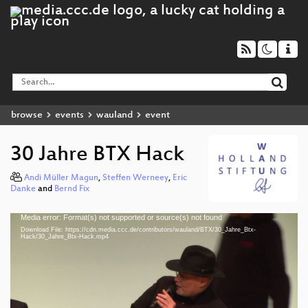
browse
events
wauland
event
30 Jahre BTX Hack
Andi Müller Magun
,
Steffen Werneey
,
Eric
Danke
and
Bernd Fix
Media error: Format(s) not supported or source(s) not found
Video
Download File: https://cdn.media.ccc.de/contributors/wauland/BTX/30_Jahre_Btx-
Player
Hack/30_Jahre_Btx-Hack.mp4