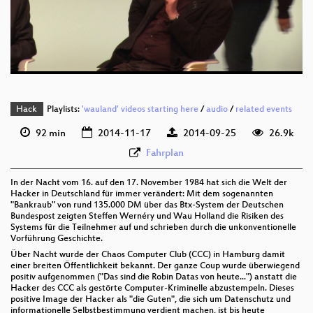
Hack
Playlists:
'wauland' videos starting here
/
audio
/
related events
92 min
2014-11-17
2014-09-25
26.9k
Fahrplan
In der Nacht vom 16. auf den 17. November 1984 hat sich die Welt der
Hacker in Deutschland für immer verändert: Mit dem sogenannten
"Bankraub" von rund 135.000 DM über das Btx-System der Deutschen
Bundespost zeigten Steffen Wernéry und Wau Holland die Risiken des
Systems für die Teilnehmer auf und schrieben durch die unkonventionelle
Vorführung Geschichte.
Über Nacht wurde der Chaos Computer Club (CCC) in Hamburg damit
einer breiten Öffentlichkeit bekannt. Der ganze Coup wurde überwiegend
positiv aufgenommen ("Das sind die Robin Datas von heute...") anstatt die
Hacker des CCC als gestörte Computer-Kriminelle abzustempeln. Dieses
positive Image der Hacker als "die Guten", die sich um Datenschutz und
informationelle Selbstbestimmung verdient machen, ist bis heute