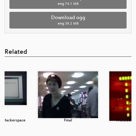
eng
74.1 MB
Download ogg
eng
38.2 MB
Related
den Hackerspace
Final
Proto.beama