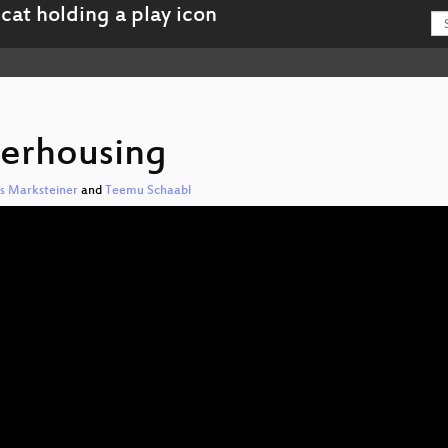
verhousing
s Marksteiner
and
Teemu Schaabl