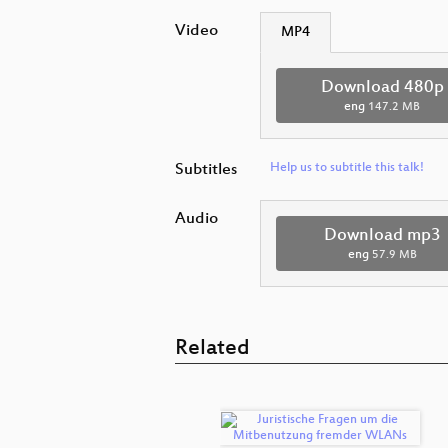
Video
MP4
Download 480p
eng
147.2 MB
Subtitles
Help us to subtitle this talk!
Audio
Download mp3
eng
57.9 MB
Related