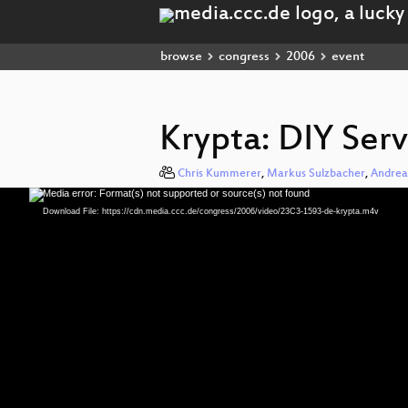
browse
congress
2006
event
Krypta: DIY Ser
Chris Kummerer
,
Markus Sulzbacher
,
Andrea
Media error: Format(s) not supported or source(s) not found
Video
Player
Download File: https://cdn.media.ccc.de/congress/2006/video/23C3-1593-de-krypta.m4v