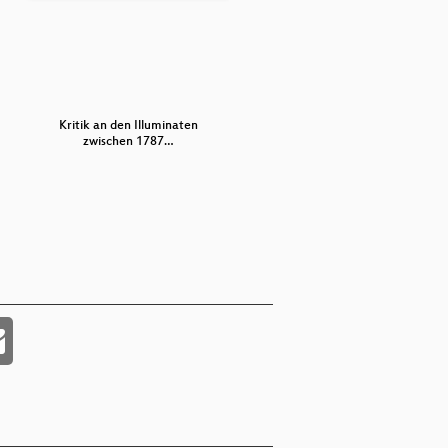
Kritik an den Illuminaten
Juristische Fragen um die
zwischen 1787…
Mitbenutzung …