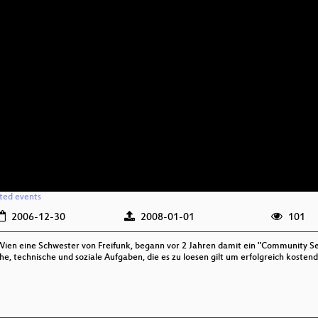
ated events
2006-12-30
2008-01-01
101
in Wien eine Schwester von Freifunk, begann vor 2 Jahren damit ein "Community 
he, technische und soziale Aufgaben, die es zu loesen gilt um erfolgreich koste