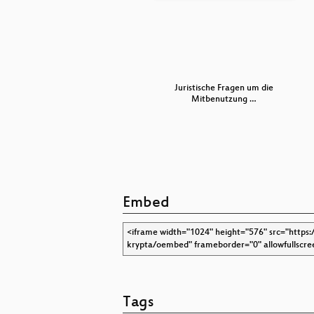
Kritik an den Illuminaten
Juristische Fragen um die
zwischen 1787…
Mitbenutzung …
Embed
Tags