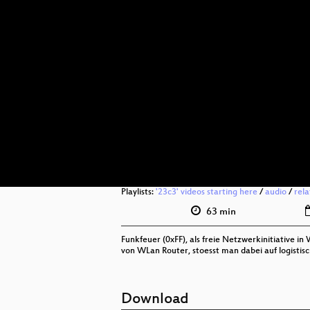
Playlists:
'23c3' videos starting here
/
audio
/
rel
63 min
Funkfeuer (0xFF), als freie Netzwerkinitiative 
von WLan Router, stoesst man dabei auf logistisc
Download