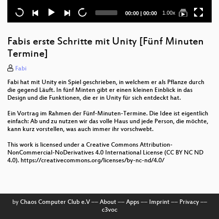
Current
Total
1.00x
00:00
|
00:00
time
duration
Fabis erste Schritte mit Unity [Fünf Minuten
Termine]
Fabi
Fabi hat mit Unity ein Spiel geschrieben, in welchem er als Pflanze durch
die gegend Läuft. In fünf Minten gibt er einen kleinen Einblick in das
Design und die Funktionen, die er in Unity für sich entdeckt hat.
Ein Vortrag im Rahmen der Fünf-Minuten-Termine. Die Idee ist eigentlich
einfach: Ab und zu nutzen wir das volle Haus und jede Person, die möchte,
kann kurz vorstellen, was auch immer ihr vorschwebt.
This work is licensed under a Creative Commons Attribution-
NonCommercial-NoDerivatives 4.0 International License (CC BY NC ND
4.0). https://creativecommons.org/licenses/by-nc-nd/4.0/
by
Chaos Computer Club e.V
––
About
––
Apps
––
Imprint
––
Privacy
––
c3voc