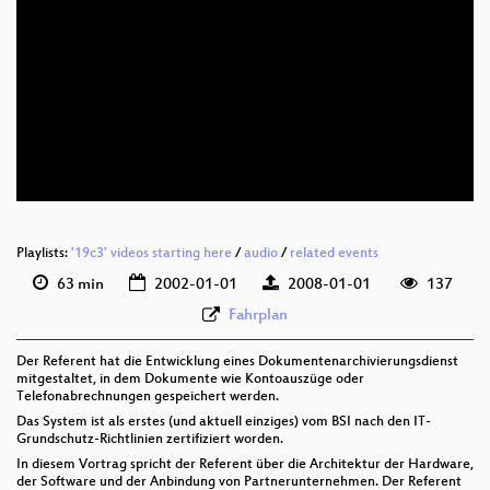
Playlists:
'19c3' videos starting here
/
audio
/
related events
63 min
2002-01-01
2008-01-01
137
Fahrplan
Der Referent hat die Entwicklung eines Dokumentenarchivierungsdienst
mitgestaltet, in dem Dokumente wie Kontoauszüge oder
Telefonabrechnungen gespeichert werden.
Das System ist als erstes (und aktuell einziges) vom BSI nach den IT-
Grundschutz-Richtlinien zertifiziert worden.
In diesem Vortrag spricht der Referent über die Architektur der Hardware,
der Software und der Anbindung von Partnerunternehmen. Der Referent