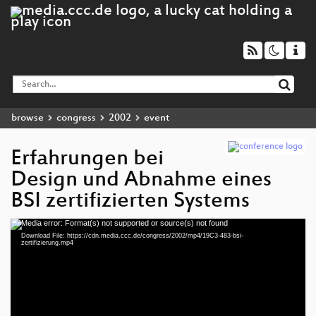
browse
congress
2002
event
Erfahrungen bei
Design und Abnahme eines
BSI zertifizierten Systems
Media error: Format(s) not supported or source(s) not found
Video
Download File: https://cdn.media.ccc.de/congress/2002/mp4/19C3-483-bsi-
Player
zertifizierung.mp4