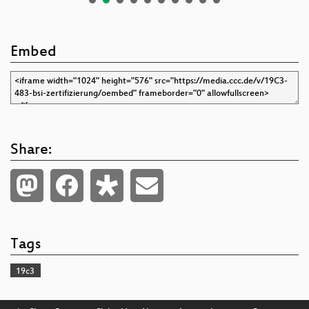
Embed
Share:
Tags
19c3