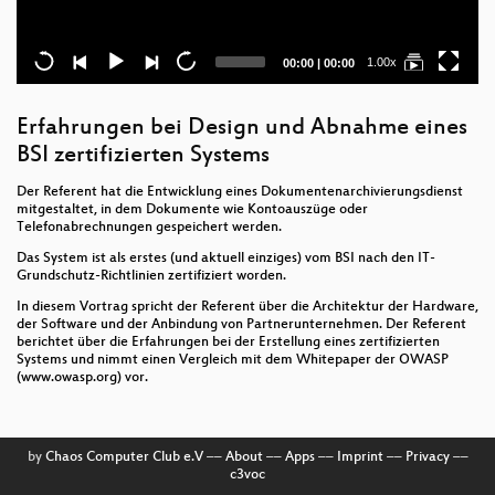
Current
Total
1.00x
00:00
|
00:00
time
duration
Erfahrungen bei Design und Abnahme eines
BSI zertifizierten Systems
Der Referent hat die Entwicklung eines Dokumentenarchivierungsdienst
mitgestaltet, in dem Dokumente wie Kontoauszüge oder
Telefonabrechnungen gespeichert werden.
Das System ist als erstes (und aktuell einziges) vom BSI nach den IT-
Grundschutz-Richtlinien zertifiziert worden.
In diesem Vortrag spricht der Referent über die Architektur der Hardware,
der Software und der Anbindung von Partnerunternehmen. Der Referent
berichtet über die Erfahrungen bei der Erstellung eines zertifizierten
Systems und nimmt einen Vergleich mit dem Whitepaper der OWASP
(www.owasp.org) vor.
by
Chaos Computer Club e.V
––
About
––
Apps
––
Imprint
––
Privacy
––
c3voc