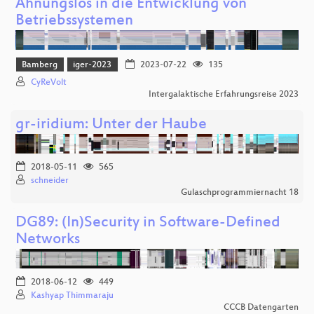
Ahnungslos in die Entwicklung von
Betriebssystemen
Bamberg
iger-2023
2023-07-22
135
CyReVolt
Intergalaktische Erfahrungsreise 2023
gr-iridium: Unter der Haube
2018-05-11
565
schneider
Gulaschprogrammiernacht 18
DG89: (In)Security in Software-Defined
Networks
2018-06-12
449
Kashyap Thimmaraju
CCCB Datengarten