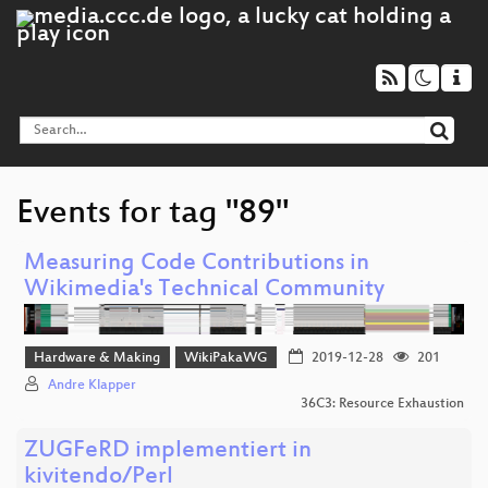
Events for tag "89"
Measuring Code Contributions in
Wikimedia's Technical Community
Hardware & Making
WikiPakaWG
2019-12-28
201
Andre Klapper
36C3: Resource Exhaustion
ZUGFeRD implementiert in
kivitendo/Perl