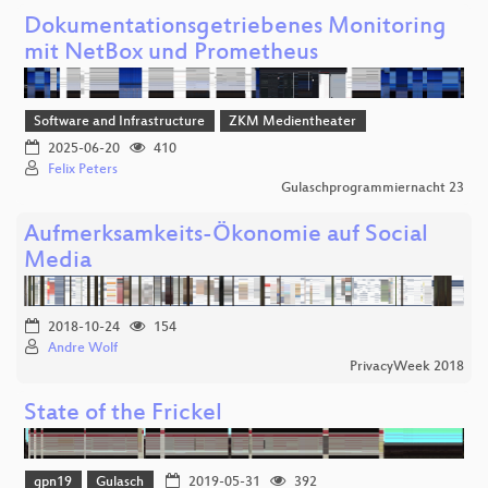
Dokumentationsgetriebenes Monitoring
mit NetBox und Prometheus
Software and Infrastructure
ZKM Medientheater
2025-06-20
410
Felix Peters
Gulaschprogrammiernacht 23
Aufmerksamkeits-Ökonomie auf Social
Media
2018-10-24
154
Andre Wolf
PrivacyWeek 2018
State of the Frickel
gpn19
Gulasch
2019-05-31
392