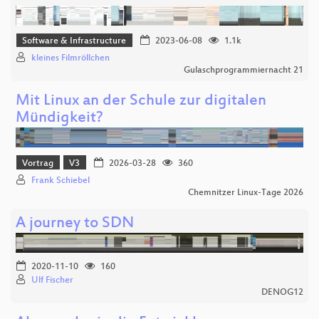
Software & Infrastructure
2023-06-08
1.1k
kleines Filmröllchen
Gulaschprogrammiernacht 21
Mit Linux an der Schule zur digitalen
Mündigkeit?
Vortrag
V3
2026-03-28
360
Frank Schiebel
Chemnitzer Linux-Tage 2026
A journey to SDN
2020-11-10
160
Ulf Fischer
DENOG12