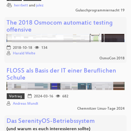
herrbett
and
julez
Gulaschprogrammiernacht 19
The 2018 Osmocom automatic testing
offensive
2018-10-18
134
Harald Welte
OsmoCon 2018
FLOSS als Basis der IT einer Beruflichen
Schule
Vortrag
2024-03-16
682
Andreas Mundt
Chemnitzer Linux-Tage 2024
Das SerenityOS-Betriebssystem
(und warum es euch interessieren sollte)