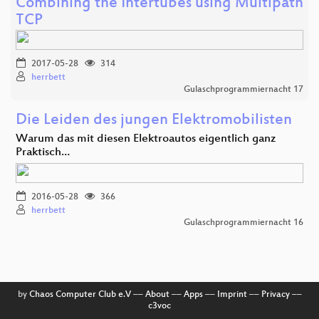
Combining the Intertubes using Multipath
TCP
2017-05-28
314
herrbett
Gulaschprogrammiernacht 17
Die Leiden des jungen Elektromobilisten
Warum das mit diesen Elektroautos eigentlich ganz
Praktisch…
2016-05-28
366
herrbett
Gulaschprogrammiernacht 16
by
Chaos Computer Club e.V
––
About
––
Apps
––
Imprint
––
Privacy
––
c3voc