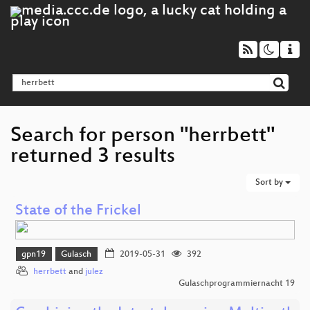
Search for person "herrbett"
returned 3 results
Sort by
State of the Frickel
gpn19
Gulasch
2019-05-31
392
herrbett
and
julez
Gulaschprogrammiernacht 19