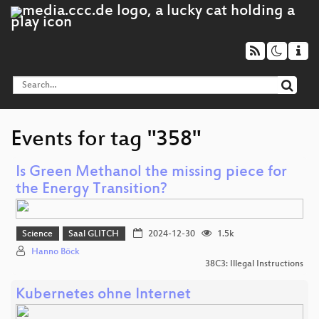
Events for tag "358"
Is Green Methanol the missing piece for
the Energy Transition?
Science
Saal GLITCH
2024-12-30
1.5k
Hanno Böck
38C3: Illegal Instructions
Kubernetes ohne Internet