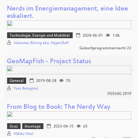
Nerds im Energiemanagement, eine Idee
eskaliert.
Technologie, Energie und Mobilität
2024-06-01
1.0k
Johannes Röring aka. Hyperfluff
Gulaschprogrammiernacht 22
GeoMapFish - Project Status
General
2019-08-28
70
Yves Bolognini
FOSS4G 2019
From Blog to Book: The Nerdy Way
Graz
linuxtage
2023-04-15
65
Niklas Hösl