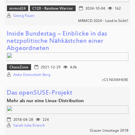
mrmcd24
C120 - Rainbow Warrior
2024-10-04
162
Georg Pauer
MRMCD 2024 - Land in Sicht?
Inside Bundestag – Einblicke in das
netzpolitische Nähkästchen einer
Abgeordneten
ChaosZone
2021-12-29
4.0k
Anke Domscheit-Berg
rC3 NOWHERE
Das openSUSE-Projekt
Mehr als nur eine Linux-Distribution
2018-04-28
224
Sarah Julia Kriesch
Grazer Linuxtage 2018