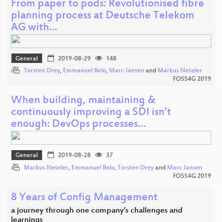
From paper to pods: Revolutionised fibre
planning process at Deutsche Telekom
AG with…
General
2019-08-29
148
Torsten Drey
,
Emmanuel Belo
,
Marc Jansen
and
Markus Neteler
FOSS4G 2019
When building, maintaining &
continuously improving a SDI isn’t
enough: DevOps processes…
General
2019-08-28
37
Markus Neteler
,
Emmanuel Belo
,
Torsten Drey
and
Marc Jansen
FOSS4G 2019
8 Years of Config Management
a journey through one company's challenges and
learnings