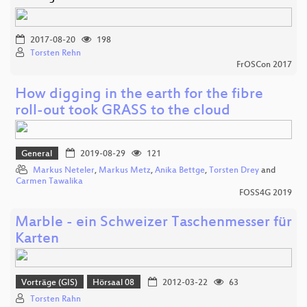
2017-08-20
198
Torsten Rehn
FrOSCon 2017
How digging in the earth for the fibre
roll-out took GRASS to the cloud
General
2019-08-29
121
Markus Neteler
,
Markus Metz
,
Anika Bettge
,
Torsten Drey
and
Carmen Tawalika
FOSS4G 2019
Marble - ein Schweizer Taschenmesser für
Karten
Vorträge (GIS)
Hörsaal 08
2012-03-22
63
Torsten Rahn