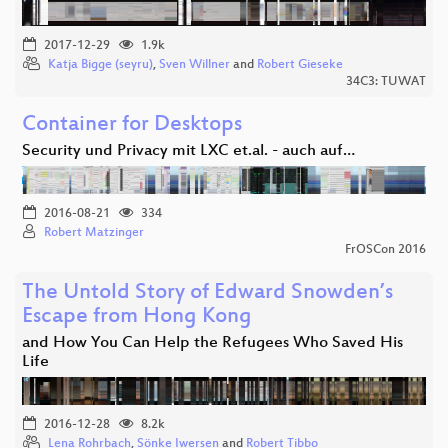
2017-12-29
1.9k
Katja Bigge (seyru)
,
Sven Willner
and
Robert Gieseke
34C3: TUWAT
Container for Desktops
Security und Privacy mit LXC et.al. - auch auf…
2016-08-21
334
Robert Matzinger
FrOSCon 2016
The Untold Story of Edward Snowden’s
Escape from Hong Kong
and How You Can Help the Refugees Who Saved His
Life
2016-12-28
8.2k
Lena Rohrbach
,
Sönke Iwersen
and
Robert Tibbo