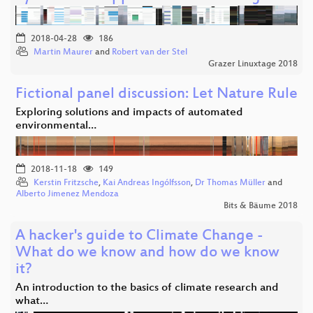
2018-04-28
186
Martin Maurer
and
Robert van der Stel
Grazer Linuxtage 2018
Fictional panel discussion: Let Nature Rule
Exploring solutions and impacts of automated
environmental…
2018-11-18
149
Kerstin Fritzsche
,
Kai Andreas Ingólfsson
,
Dr Thomas Müller
and
Alberto Jimenez Mendoza
Bits & Bäume 2018
A hacker's guide to Climate Change -
What do we know and how do we know
it?
An introduction to the basics of climate research and
what…