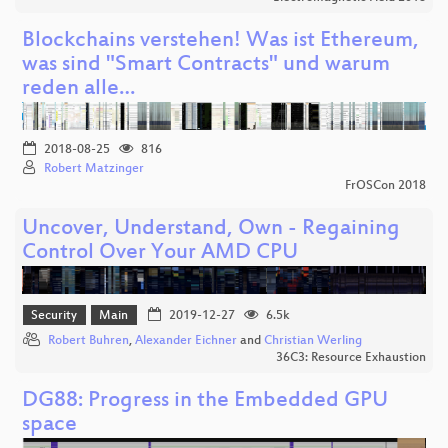
Blockchains verstehen! Was ist Ethereum,
was sind "Smart Contracts" und warum
reden alle…
2018-08-25
816
Robert Matzinger
FrOSCon 2018
Uncover, Understand, Own - Regaining
Control Over Your AMD CPU
Security
Main
2019-12-27
6.5k
Robert Buhren
,
Alexander Eichner
and
Christian Werling
36C3: Resource Exhaustion
DG88: Progress in the Embedded GPU
space