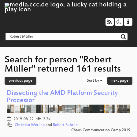
Search for person "Robert
Müller" returned 161 results
previous page
Sort by
next page
Dissecting the AMD Platform Security
Processor
2019-08-22
2.2k
Christian Werling
and
Robert Buhren
Chaos Communication Camp 2019