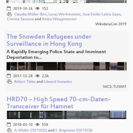
2019-10-26
152
Claudia Müller-Birn
,
Lucas Werkmeister
,
Jose Emilio Labra Gayo
,
Cristina Sarasua
and
Andra Waagmeester
WikidataCon 2019
The Snowden Refugees under
Surveillance in Hong Kong
A Rapidly Emerging Police State and Imminent
Deportation to…
2017-12-28
2.3k
Robert Tibbo
and
Edward Snowden
34C3: TUWAT
HRD70 – High Speed 70-cm-Daten-
Transceiver für Hamnet
2018-03-10
558
A. Müller (OE1VQS)
and
S. Brigmeier (OE1SCB)