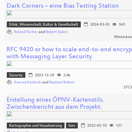
Dark Corners – eine Bias Testing Station
Ethik, Wissenschaft, Kultur & Gesellschaft
2024-03-02
369
Roland Fischer
and
Robert Salzer
Winterkon
RFC 9420 or how to scale end-to-end encryp
with Messaging Layer Security
Security
2023-12-29
2.4k
Konrad Kohbrok
and
Raphael Robert
37C3
Erstellung eines ÖPNV-Kartenstils.
Zwischenbericht aus dem Projekt.
Kartographie und Visualisierung
Geo
2022-03-10
121