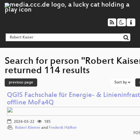
Search for person "Robert Kaise
returned 114 results
previous page
Sort by
QGIS Fachschale für Energie- & Linieninfras
offline MoFa4Q
2024-03-22
185
Robert Klemm
and
Frederik Häfker
FOS