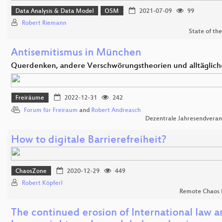
Data Analysis & Data Model
OSM
2021-07-09
99
Robert Riemann
State of th
Antisemitismus in München
Querdenken, andere Verschwörungstheorien und alltäglic
Freiräume
2022-12-31
242
Forum für Freiraum
and
Robert Andreasch
Dezentrale Jahresendveran
How to digitale Barrierefreiheit?
ChaosZone
2020-12-29
449
Robert Köpferl
Remote Chaos 
The continued erosion of International law 