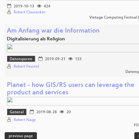
2019-10-13
424
Robert Clausecker
Vintage Computing Festival 
Am Anfang war die Information
Digitalisierung als Religion
Datenspuren
2019-09-21
133
Robert Feustel
Datens
Planet - how GIS/RS users can leverage the
product and services
General
2019-08-28
20
Robert Nagy
FO
previous page