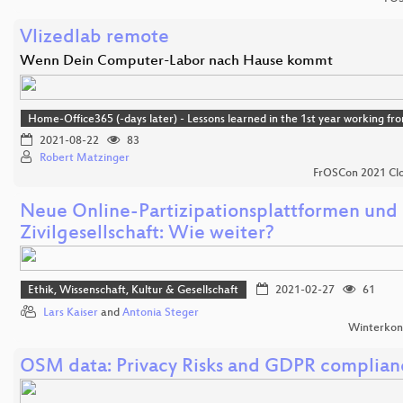
Vlizedlab remote
Wenn Dein Computer-Labor nach Hause kommt
Home-Office365 (-days later) - Lessons learned in the 1st year working f
2021-08-22
83
Robert Matzinger
FrOSCon 2021 Clo
Neue Online-Partizipationsplattformen und
Zivilgesellschaft: Wie weiter?
Ethik, Wissenschaft, Kultur & Gesellschaft
2021-02-27
61
Lars Kaiser
and
Antonia Steger
Winterkon
OSM data: Privacy Risks and GDPR complian