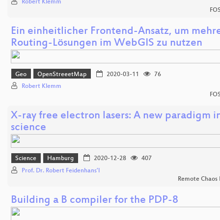
Robert Klemm
FOS
Ein einheitlicher Frontend-Ansatz, um mehr
Routing-Lösungen im WebGIS zu nutzen
Geo
OpenStreeetMap
2020-03-11
76
Robert Klemm
FOS
X-ray free electron lasers: A new paradigm i
science
Science
Hamburg
2020-12-28
407
Prof. Dr. Robert Feidenhans’l
Remote Chaos 
Building a B compiler for the PDP-8