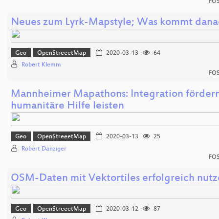
FOS
Neues zum Lyrk-Mapstyle; Was kommt dana
Geo
OpenStreeetMap
2020-03-13
64
Robert Klemm
FOS
Mannheimer Mapathons: Integration fördern
humanitäre Hilfe leisten
Geo
OpenStreeetMap
2020-03-13
25
Robert Danziger
FOS
OSM-Daten mit Vektortiles erfolgreich nut
Geo
OpenStreeetMap
2020-03-12
87