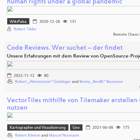
human rights under a global pandemic
WikiPaka
2020-12-28
131
Robert Tibbo
Remote Chaos 
Code Reviews. Wer suchet – der findet
Unsere Erfahrungen mit dem Review von OpenSource-Proj
2022-11-12
80
Robert „Alienmaster“ Geislinger
and
Benny „BenBE“ Baumann
VectorTiles mithilfe von Tilemaker erstellen
nutzen
Kartographie und Visualisierung
Geo
2021-06-08
175
Robert Klemm
and
Marcel Normann