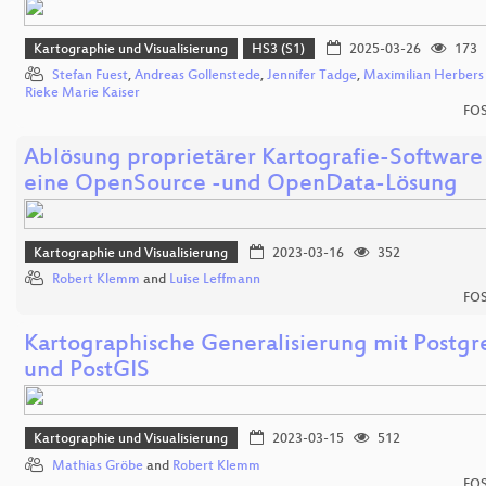
Kartographie und Visualisierung
HS3 (S1)
2025-03-26
173
Stefan Fuest
,
Andreas Gollenstede
,
Jennifer Tadge
,
Maximilian Herbers
Rieke Marie Kaiser
FOS
Ablösung proprietärer Kartografie-Software
eine OpenSource -und OpenData-Lösung
Kartographie und Visualisierung
2023-03-16
352
Robert Klemm
and
Luise Leffmann
FOS
Kartographische Generalisierung mit Postg
und PostGIS
Kartographie und Visualisierung
2023-03-15
512
Mathias Gröbe
and
Robert Klemm
FOS