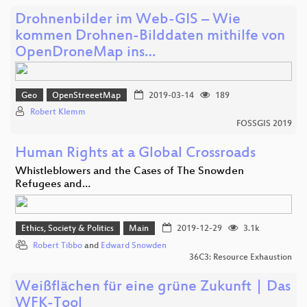
Drohnenbilder im Web-GIS – Wie
kommen Drohnen-Bilddaten mithilfe von
OpenDroneMap ins…
Geo
OpenStreeetMap
2019-03-14
189
Robert Klemm
FOSSGIS 2019
Human Rights at a Global Crossroads
Whistleblowers and the Cases of The Snowden
Refugees and…
Ethics, Society & Politics
Main
2019-12-29
3.1k
Robert Tibbo
and
Edward Snowden
36C3: Resource Exhaustion
Weißflächen für eine grüne Zukunft | Das
WFK-Tool