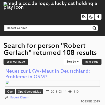
Search for person "Robert
Gerlach" returned 108 results
previous page
Sort by
next page
Neues zur LKW-Maut in Deutschland;
Probleme in OSM?
Geo
OpenStreeetMap
2019-03-14
110
Robert Klemm
FOSSGIS 2019