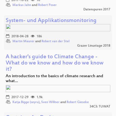
2017-10-22
90
Markus Jahn
and
Robert Poser
Datenspuren 2017
System- und Applikationsmonitoring
2018-04-28
186
Martin Maurer
and
Robert van der Stel
Grazer Linuxtage 2018
A hacker's guide to Climate Change -
What do we know and how do we know
it?
An introduction to the basics of climate research and
what…
2017-12-29
1.9k
Katja Bigge (seyru)
,
Sven Willner
and
Robert Gieseke
34C3: TUWAT