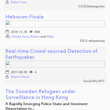
Robert Foss
CCCB Datengarten
Hebocon-Finale
2018-12-28
808
Daniel
,
Ilona
,
Robert
and
Philip
35C3: wikipakawg
Real-time Crowd-sourced Detection of
Earthquakes
2017-08-30
4
Robert Steed
EuroSciPy 2017
The Snowden Refugees under
Surveillance in Hong Kong
A Rapidly Emerging Police State and Imminent
Deportation to…