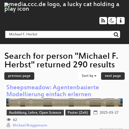
Search for person "Michael F.
Herbst" returned 290 results
previous page
Sort by
next page
Sheepsmeadow: Agentenbasierte
Modellierung einfach erlernen
Ausbildung, Lehre, Open Science
Poster (Zelt)
2025-03-27
62
Michael Brüggemann