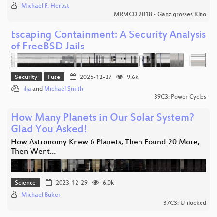
Michael F. Herbst
MRMCD 2018 - Ganz grosses Kino
Escaping Containment: A Security Analysis
of FreeBSD Jails
Security
Fuse
2025-12-27
9.6k
ilja
and
Michael Smith
39C3: Power Cycles
How Many Planets in Our Solar System?
Glad You Asked!
How Astronomy Knew 6 Planets, Then Found 20 More,
Then Went…
Science
2023-12-29
6.0k
Michael Büker
37C3: Unlocked