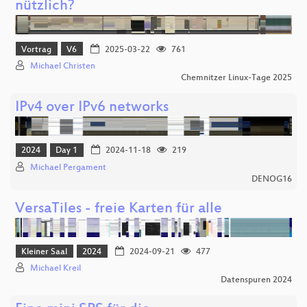
nützlich?
Vortrag
V6
2025-03-22
761
Michael Christen
Chemnitzer Linux-Tage 2025
IPv4 over IPv6 networks
2024
Day 1
2024-11-18
219
Michael Pergament
DENOG16
VersaTiles - freie Karten für alle
Kleiner Saal
2024
2024-09-21
477
Michael Kreil
Datenspuren 2024