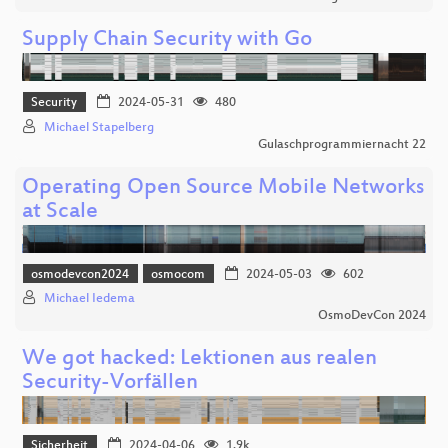
Supply Chain Security with Go
Security
2024-05-31
480
Michael Stapelberg
Gulaschprogrammiernacht 22
Operating Open Source Mobile Networks
at Scale
osmodevcon2024
osmocom
2024-05-03
602
Michael Iedema
OsmoDevCon 2024
We got hacked: Lektionen aus realen
Security-Vorfällen
Sicherheit
2024-04-06
1.9k