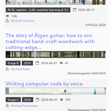
AI AI, captain - LLM, machine learning & Co
2024-08-17
1.4k
Michael Christen
FrOSCon 2024
The story of Älgen guitar: how to mix
traditional hand-craft woodwork with
cutting-edge…
Stage B
2024
2024-06-01
41
Michael Dales
Electromagnetic Field 2024
Writing computer code by voice
Stage C
2024
2024-06-01
150
Michael Arntzenius
Electromagnetic Field 2024