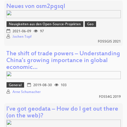
Neues von osm2pgsql
Neuigkeiten aus den Open-Source-Projekten
Geo
2021-06-09
97
Jochen Topf
FOSSGIS 2021
The shift of trade powers – Understanding
China’s growing importance in global
economic…
General
2019-08-30
103
Arne Schumacher
FOSS4G 2019
I’ve got geodata – How do I get out there
(on the web)?