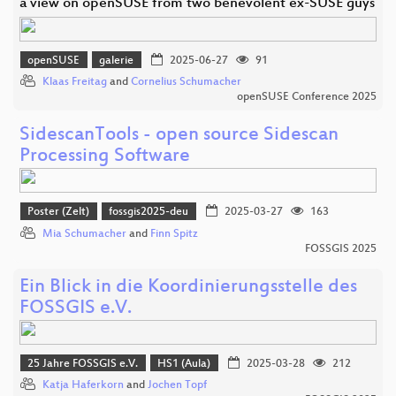
a view on openSUSE from two benevolent ex-SUSE guys
openSUSE
galerie
2025-06-27
91
Klaas Freitag
and
Cornelius Schumacher
openSUSE Conference 2025
SidescanTools - open source Sidescan
Processing Software
Poster (Zelt)
fossgis2025-deu
2025-03-27
163
Mia Schumacher
and
Finn Spitz
FOSSGIS 2025
Ein Blick in die Koordinierungsstelle des
FOSSGIS e.V.
25 Jahre FOSSGIS e.V.
HS1 (Aula)
2025-03-28
212
Katja Haferkorn
and
Jochen Topf