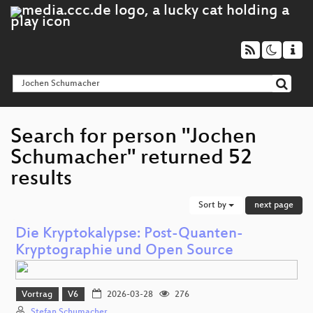
Search for person "Jochen
Schumacher" returned 52
results
Sort by
next page
Die Kryptokalypse: Post-Quanten-
Kryptographie und Open Source
Vortrag
V6
2026-03-28
276
Stefan Schumacher