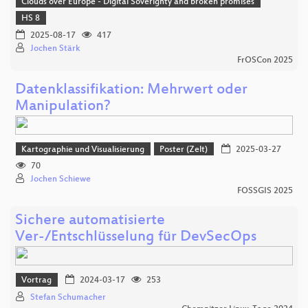
Clouds over Europe - Digital Soverignty and broken promises
HS 8
2025-08-17
417
Jochen Stärk
FrOSCon 2025
Datenklassifikation: Mehrwert oder
Manipulation?
Kartographie und Visualisierung
Poster (Zelt)
2025-03-27
70
Jochen Schiewe
FOSSGIS 2025
Sichere automatisierte
Ver-/Entschlüsselung für DevSecOps
Vortrag
2024-03-17
253
Stefan Schumacher