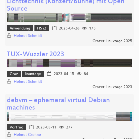
Lichttechnik (Konzert/Bühne) mit Open
Source
Anwendung
HS i2
2025-04-26
175
Helmut Schmidt
Grazer Linuxtage 2025
TUX-Wuzzler 2023
Graz
linuxtage
2023-04-15
84
Helmut Schmidt
Grazer Linuxtage 2023
debvm – ephemeral virtual Debian
machines
Vortrag
2023-03-11
277
Helmut Grohne