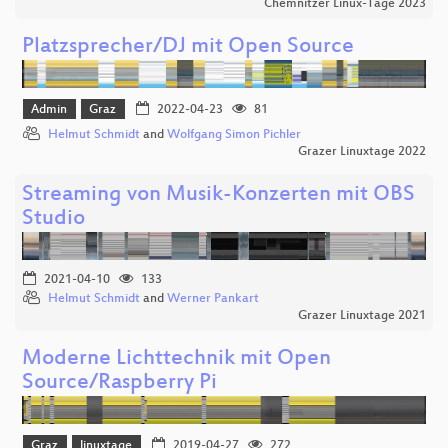
Chemnitzer Linux-Tage 2023
Platzsprecher/DJ mit Open Source
Admin
Graz
2022-04-23
81
Helmut Schmidt
and
Wolfgang Simon Pichler
Grazer Linuxtage 2022
Streaming von Musik-Konzerten mit OBS
Studio
2021-04-10
133
Helmut Schmidt
and
Werner Pankart
Grazer Linuxtage 2021
Moderne Lichttechnik mit Open
Source/Raspberry Pi
Graz
linuxtage
2019-04-27
272