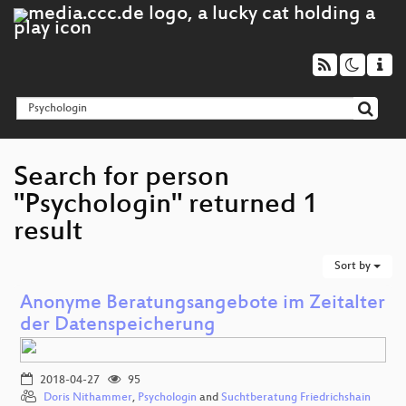
Search for person
"Psychologin" returned 1
result
Sort by
Anonyme Beratungsangebote im Zeitalter
der Datenspeicherung
2018-04-27
95
Doris Nithammer
,
Psychologin
and
Suchtberatung Friedrichshain