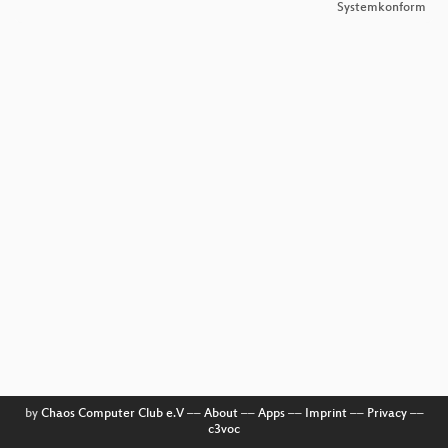
Systemkonform
by
Chaos Computer Club e.V
––
About
––
Apps
––
Imprint
––
Privacy
––
c3voc