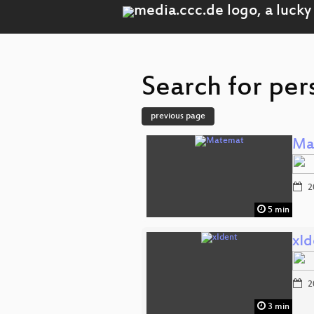
Search for per
previous page
Ma
2
5 min
xId
2
3 min