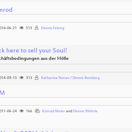
mrod
014-06-21
513
Dennis Felsing
ck here to sell your Soul!
chäftsbedingungen aus der Hölle
014-09-13
313
Katharina Nocun / Dennis Romberg
SM
011-06-24
166
Konrad Meier
and
Dennis Wehrle