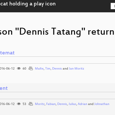
son "Dennis Tatang" return
temat
016-06-12
60
Malte
,
Tim
,
Dennis
and
Jan Moritz
ent
016-06-12
53
Moritz
,
Fabian
,
Dennis
,
Julius
,
Adrian
and
Johnathan