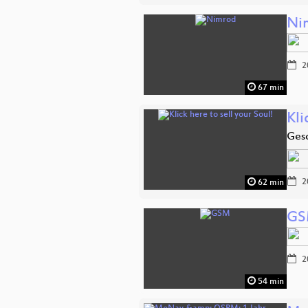
Ni
2
67 min
Kli
Ges
2
62 min
G
2
54 min