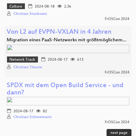
Culture
2024-08-18
2.3k
Christian Stankowic
FrOSCon 2024
Von L2 auf EVPN-VXLAN in 4 Jahren
Migration eines PaaS-Netzwerks mit größtmöglichem…
Network Track
2024-08-17
613
Christian Theune
FrOSCon 2024
SPDX mit dem Open Build Service - und
dann?
2024-08-17
82
Christian Schneemann
FrOSCon 2024
next page