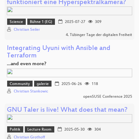
funktioniert eine Hyperspektralkamera?
Science
Bühne 1 (EG)
2025-07-27
309
Christian Seiler
4. Tübinger Tage der digitalen Freiheit
Integrating Uyuni with Ansible and
Terraform
...and even more?
Community
galerie
2025-06-26
118
Christian Stankowic
openSUSE Conference 2025
GNU Taler is live! What does that mean?
Politik
Lecture Room
2025-05-30
304
Christian Grothoff