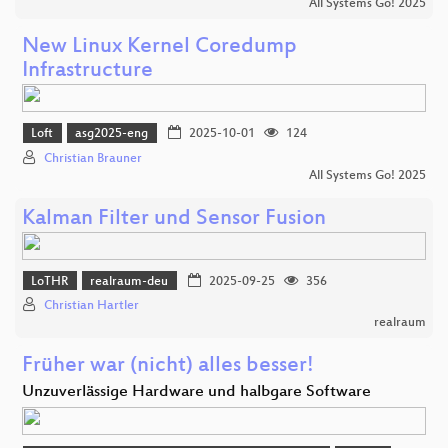
All Systems Go! 2025
New Linux Kernel Coredump
Infrastructure
Loft
asg2025-eng
2025-10-01
124
Christian Brauner
All Systems Go! 2025
Kalman Filter und Sensor Fusion
LoTHR
realraum-deu
2025-09-25
356
Christian Hartler
realraum
Früher war (nicht) alles besser!
Unzuverlässige Hardware und halbgare Software