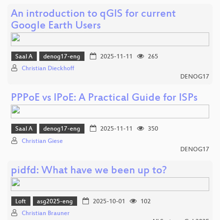
An introduction to qGIS for current
Google Earth Users
Saal A
denog17-eng
2025-11-11
265
Christian Dieckhoff
DENOG17
PPPoE vs IPoE: A Practical Guide for ISPs
Saal A
denog17-eng
2025-11-11
350
Christian Giese
DENOG17
pidfd: What have we been up to?
Loft
asg2025-eng
2025-10-01
102
Christian Brauner