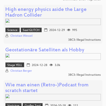
High energy physics aside the Large
Hadron Collider
Science
Saal GLITCH
2024-12-29
995
Christian Wessel
38C3: Illegal Instructions
Geostationäre Satelliten als Hobby
Stage YELL
2024-12-28
3.0k
Christian Berger
38C3: Illegal Instructions
Wie man einen (Retro-)Podcast from
scratch startet
Vorträge
Großer Saal
2024-10-18
111