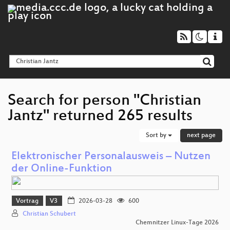
Search for person "Christian
Jantz" returned 265 results
Sort by
next page
Elektronischer Personalausweis – Nutzen
der Online‑Funktion
Vortrag
V3
2026-03-28
600
Christian Schubert
Chemnitzer Linux-Tage 2026