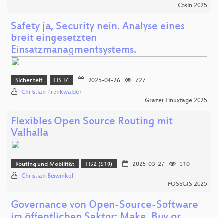
Cosin 2025
Safety ja, Security nein. Analyse eines
breit eingesetzten
Einsatzmanagmentsystems.
Sicherheit
HS i7
2025-04-26
727
Christian Trenkwalder
Grazer Linuxtage 2025
Flexibles Open Source Routing mit
Valhalla
Routing und Mobilität
HS2 (S10)
2025-03-27
310
Christian Beiwinkel
FOSSGIS 2025
Governance von Open-Source-Software
im öffentlichen Sektor: Make, Buy or