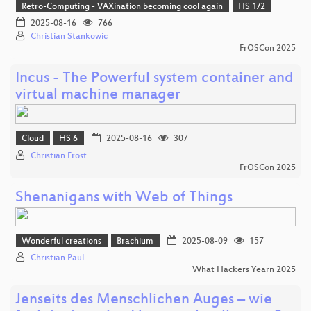
Retro-Computing - VAXination becoming cool again
HS 1/2
2025-08-16
766
Christian Stankowic
FrOSCon 2025
Incus - The Powerful system container and
virtual machine manager
Cloud
HS 6
2025-08-16
307
Christian Frost
FrOSCon 2025
Shenanigans with Web of Things
Wonderful creations
Brachium
2025-08-09
157
Christian Paul
What Hackers Yearn 2025
Jenseits des Menschlichen Auges – wie