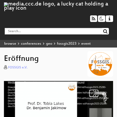
browse
conferences
geo
fossgis2023
event
Eröffnung
FOSSGIS e.V.
Media error: Format(s) not supported or source(s) not found
Video
Download File: https://cdn.media.ccc.de/events/fossgis/2023/h264-hd/fossgis2023-25280-
Player
deu-Eroeffnung_hd.mp4
Download File: https://cdn.media.ccc.de/events/fossgis/2023/webm-hd/fossgis2023-25280-
deu-Eroeffnung_webm-hd.webm
Download File: https://cdn.media.ccc.de/events/fossgis/2023/h264-sd/fossgis2023-25280-
deu-Eroeffnung_sd.mp4
Download File: https://cdn.media.ccc.de/events/fossgis/2023/webm-sd/fossgis2023-25280-
deu 1080p (mp4)
deu-Eroeffnung_webm-sd.webm
deu 1080p (webm)