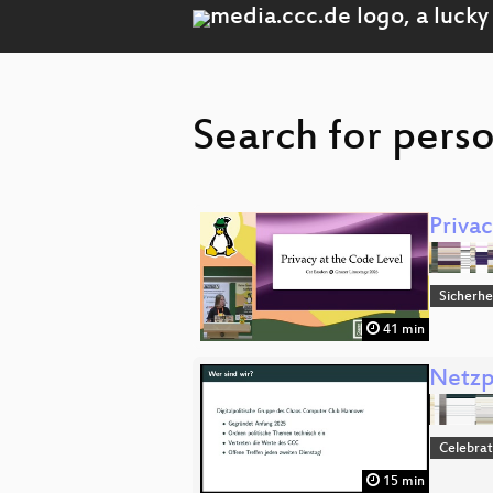
Search for perso
Privac
Sicherhe
41 min
Netzp
Celebrat
15 min