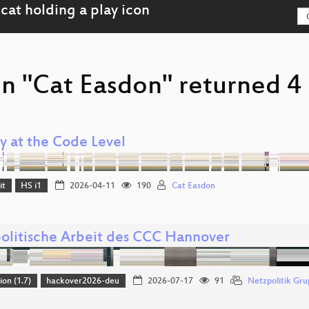
n "Cat Easdon" returned 4 
y at the Code Level
it
HS i1
2026-04-11
190
Cat Easdon
olitische Arbeit des CCC Hannover
ion (1.7)
hackover2026-deu
2026-07-17
91
Netzpolitik Gr