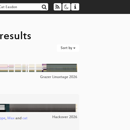
results
Sort by
Grazer Linuxtage 2026
Hackover 2026
uppe
,
Max
and
cat