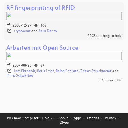
RF fingerprinting of RFID
2008-12-27
106
cryptocrat
and
Boris Danev
25C3: nothing to hide
Arbeiten mit Open Source
2007-08-25
69
Lars Ehrhardt
,
Boris Esser
,
Ralph Poellath
,
Tobias Struckmeier
and
Philip Schwartau
FrOSCon 2007
by
Chaos Computer Club e.V
––
About
––
Apps
––
Imprint
––
Privacy
––
c3voc