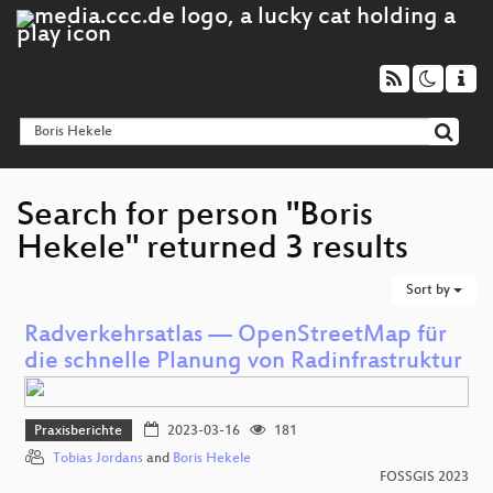
Search for person "Boris
Hekele" returned 3 results
Sort by
Radverkehrsatlas — OpenStreetMap für
die schnelle Planung von Radinfrastruktur
Praxisberichte
2023-03-16
181
Tobias Jordans
and
Boris Hekele
FOSSGIS 2023