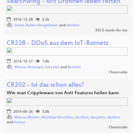
Searchwing - Mit Drohnen leben retten
2016-12-28
3.2k
Steini
,
Ruben Neugebauer
and
benthor
33C3: works for me
CR228 - DDoS aus dem IoT-Botnetz
2016-10-27
1.8k
Mutax
,
Monoxyd
,
Sokrates
and
Benthor
Chaosradio
CR202 - Ist das schon alles?
Wie man Crippleware von Anti-Features heilen kann
2014-06-26
3.0k
Marcus Richter
,
Matthias Kirschner
,
benthor
,
derpeter
,
danimo
and
mutax
Chaosradio